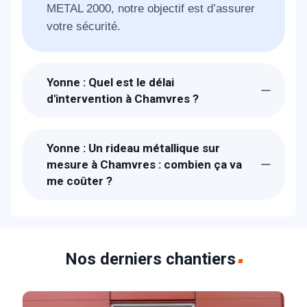
METAL 2000, notre objectif est d’assurer
votre sécurité.
Yonne : Quel est le délai
d'intervention à Chamvres ?
Suite à la réception de votre appel, un
technicien METAL 2000 sera chez-vous à
Yonne : Un rideau métallique sur
Chamvres dans l'heure pour étudier avec
mesure à Chamvres : combien ça va
vous votre besoin. Pour les urgences, il
me coûter ?
faut compter 30 min. 1 à 2 jours pour la
Les prix proposés à Chamvres sont bien
fabrication
étudiés. Un devis détaillé et gratuit vous
sera proposé sur place. Nous fabriquons
les rideaux métalliques dans nos ateliers
Nos derniers chantiers
donc nos prix sont parmi les moins chers