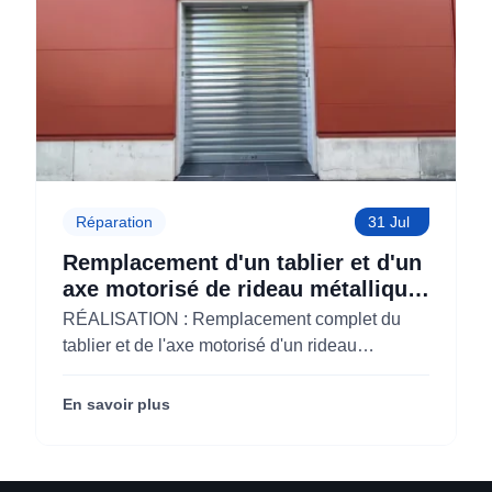
Réparation
31 Jul
Remplacement d'un tablier et d'un
axe motorisé de rideau métallique
pour M'CHADAL (Optical Center)
RÉALISATION : Remplacement complet du
(95)
tablier et de l'axe motorisé d'un rideau
métallique pour M'CHADAL (franchise Optical
Center) (95290).
En savoir plus