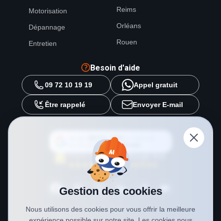
Reims
Motorisation
Orléans
Dépannage
Rouen
Entretien
Besoin d'aide
09 72 10 19 19
Appel gratuit
Être rappelé
Envoyer E-mail
Ajouter
METAL 2000
en tant que
source préférée sur
Google
Gestion des cookies
Nous utilisons des cookies pour vous offrir la meilleure
expérience possible sur notre site. Les cookies nous