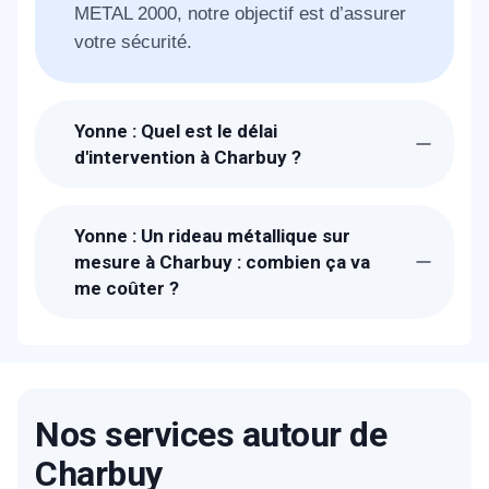
METAL 2000, notre objectif est d’assurer
votre sécurité.
Yonne : Quel est le délai
d'intervention à Charbuy ?
Suite à la réception de votre appel, un
technicien METAL 2000 sera chez-vous à
Yonne : Un rideau métallique sur
Charbuy dans l'heure pour étudier avec
mesure à Charbuy : combien ça va
vous votre besoin. Pour les urgences, il
me coûter ?
faut compter 30 min. 1 à 2 jours pour la
Les prix proposés à Charbuy sont bien
fabrication
étudiés. Un devis détaillé et gratuit vous
sera proposé sur place. Nous fabriquons
les rideaux métalliques dans nos ateliers
Nos services autour de
donc nos prix sont parmi les moins chers
Charbuy