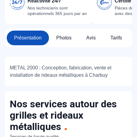
Réactivité 24/7
Certifié 
Nos techniciens sont
Pièces dét
opérationnels 365 jours par an
avec des m
Présentation
Photos
Avis
Tarifs
METAL 2000 : Conception, fabrication, vente et
installation de rideaux métalliques à Charbuy
Nos services autour des
grilles et rideaux
métalliques
Services de haute qualité