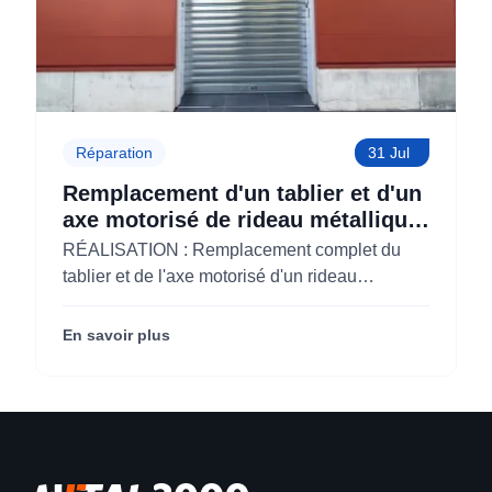
Réparation
31 Jul
Remplacement d'un tablier et d'un
axe motorisé de rideau métallique
pour M'CHADAL (Optical Center)
RÉALISATION : Remplacement complet du
(95)
tablier et de l'axe motorisé d'un rideau
métallique pour M'CHADAL (franchise Optical
Center) (95290).
En savoir plus