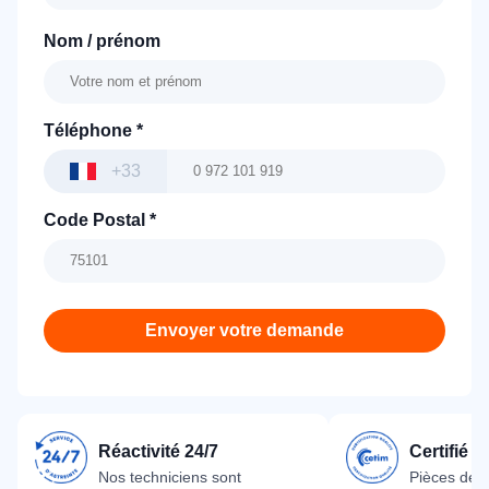
Nom / prénom
Téléphone
*
+33
Code Postal
*
Envoyer votre demande
Réactivité 24/7
Certifié 
Nos techniciens sont
Pièces dét