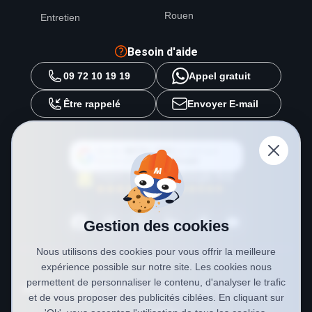
Rouen
Entretien
Besoin d'aide
09 72 10 19 19
Appel gratuit
Être rappelé
Envoyer E-mail
Ajouter
METAL 2000
en tant que
source préférée sur
Google
Gestion des cookies
Nous utilisons des cookies pour vous offrir la meilleure
expérience possible sur notre site. Les cookies nous
permettent de personnaliser le contenu, d'analyser le trafic
Mentions légales
CGV
Politique de confidentialité
et de vous proposer des publicités ciblées. En cliquant sur