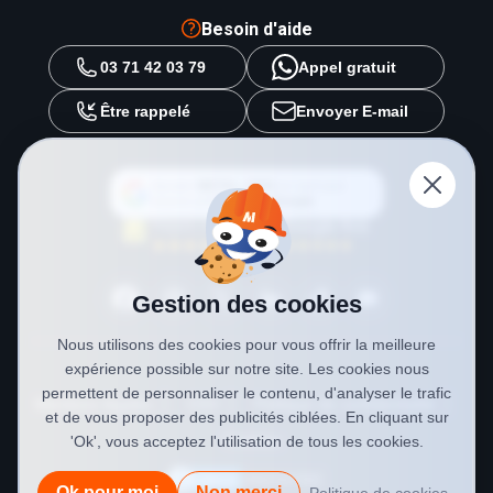
Besoin d'aide
03 71 42 03 79
Appel gratuit
Être rappelé
Envoyer E-mail
Ajouter
METAL 2000
en tant que
source préférée sur
Google
Gestion des cookies
Nous utilisons des cookies pour vous offrir la meilleure
expérience possible sur notre site. Les cookies nous
permettent de personnaliser le contenu, d'analyser le trafic
Mentions légales
CGV
Politique de confidentialité
et de vous proposer des publicités ciblées. En cliquant sur
Cookies
'Ok', vous acceptez l'utilisation de tous les cookies.
Ok pour moi
Non merci
Politique de cookies