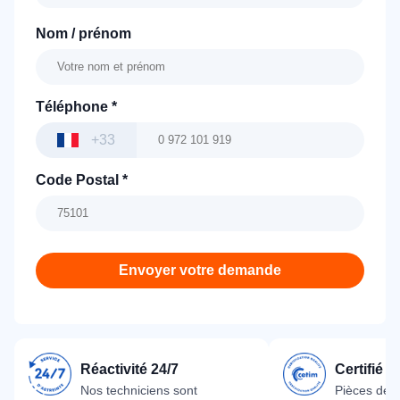
Nom / prénom
Téléphone
*
+33
Code Postal
*
Envoyer votre demande
Réactivité 24/7
Certifié 
Nos techniciens sont
Pièces dét