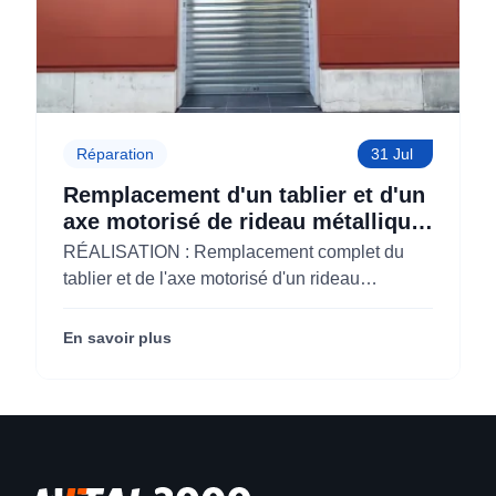
Réparation
31 Jul
Remplacement d'un tablier et d'un
axe motorisé de rideau métallique
pour M'CHADAL (Optical Center)
RÉALISATION : Remplacement complet du
(95)
tablier et de l'axe motorisé d'un rideau
métallique pour M'CHADAL (franchise Optical
Center) (95290).
En savoir plus