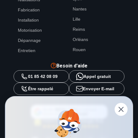
Nantes
Fabrication
Lille
Installation
Reims
Motorisation
Orléans
Dépannage
Rouen
Entretien
Besoin d'aide
01 85 42 08 09
Appel gratuit
Être rappelé
Envoyer E-mail
Ajouter
METAL 2000
en tant que
source préférée sur
Google