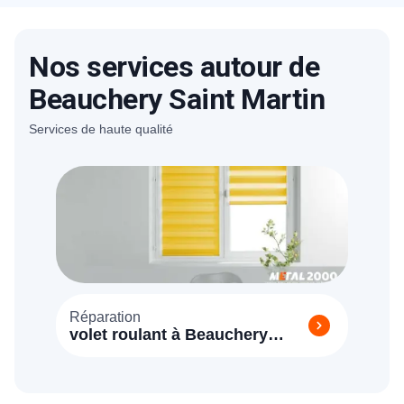
59€HT. Nos tarifs sont bien étudiés. Un
devis détaillé et gratuit vous sera proposé
Nos services autour de
sur place après avoir estimé la charge du
travail nécessaire.
Beauchery Saint Martin
Services de haute qualité
Réparation
volet roulant à Beauchery
Saint Martin 77560