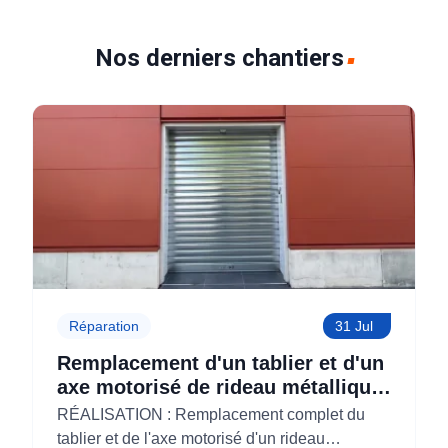
Nos derniers chantiers
Réparation
31 Jul
Remplacement d'un tablier et d'un
axe motorisé de rideau métallique
pour M'CHADAL (Optical Center)
RÉALISATION : Remplacement complet du
(95)
tablier et de l'axe motorisé d'un rideau