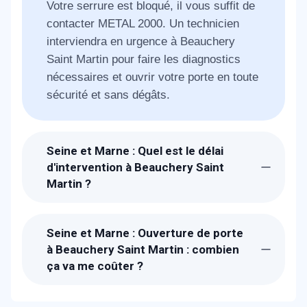
Votre serrure est bloqué, il vous suffit de
contacter METAL 2000. Un technicien
interviendra en urgence à Beauchery
Saint Martin pour faire les diagnostics
nécessaires et ouvrir votre porte en toute
sécurité et sans dégâts.
Seine et Marne : Quel est le délai
d'intervention à Beauchery Saint
Martin ?
Suite à la réception de votre demande, un
technicien METAL 2000 sera chez-vous à
Seine et Marne : Ouverture de porte
Beauchery Saint Martin en 30 min pour
à Beauchery Saint Martin : combien
vous dépanner.
ça va me coûter ?
Le prix proposé pour une ouverture de
porte à Beauchery Saint Martin est de