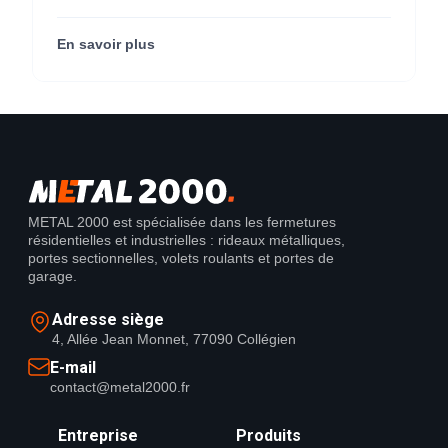
métallique pour M'CHADAL (franchise Optical
Center) (95290).
En savoir plus
METAL 2000 est spécialisée dans les fermetures
résidentielles et industrielles : rideaux métalliques,
portes sectionnelles, volets roulants et portes de
garage.
Adresse siège
4, Allée Jean Monnet, 77090 Collégien
E-mail
contact@metal2000.fr
Entreprise
Produits