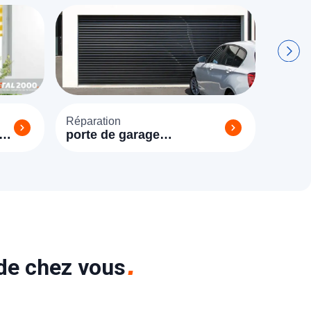
Réparation
Réparat
porte de garage
porte i
Champagne sur Seine
Champ
(77430)
(77430
 de chez vous