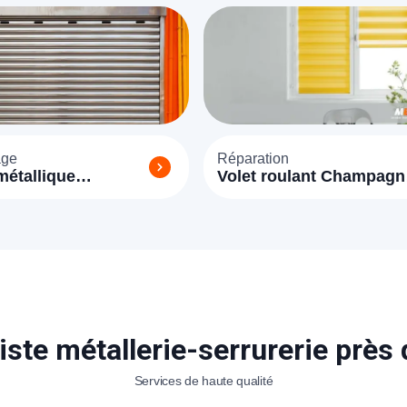
e
Réparation
étallique
Volet roulant Champagne
ne-sur-Seine
sur Seine 77430
iste métallerie-serrurerie près
Services de haute qualité