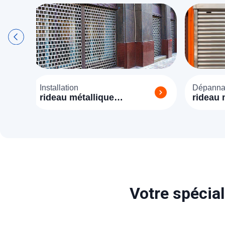
Installation
Dépannag
rideau métallique
rideau m
Champagne sur Seine
Champag
(77430)
(77430)
Votre spécial