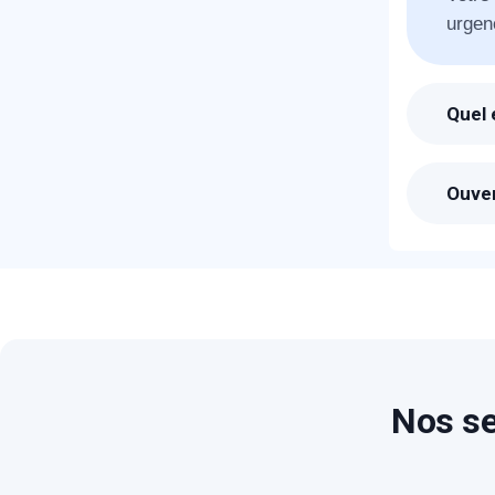
urgen
T
Quel 
Suite
C
l'heu
Ouver
Les p
vous 
Nos se