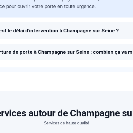
ce pour ouvrir votre porte en toute urgence.
éléphone
+33
est le délai d'intervention à Champagne sur Seine ?
 à la réception de votre appel SOS, un technicien METAL 2
ode Postal
re pour vous dépanner et ouvrir votre porte bloquée.
ture de porte à Champagne sur Seine : combien ça va m
rix proposés pour l'ouverture de porte à Champagne sur Seine
sera proposé sur place en fonction de la marque et le type d
* Champs obligatoires pour traiter votre demande.
Rappelez-moi
rvices autour de Champagne su
Services de haute qualité