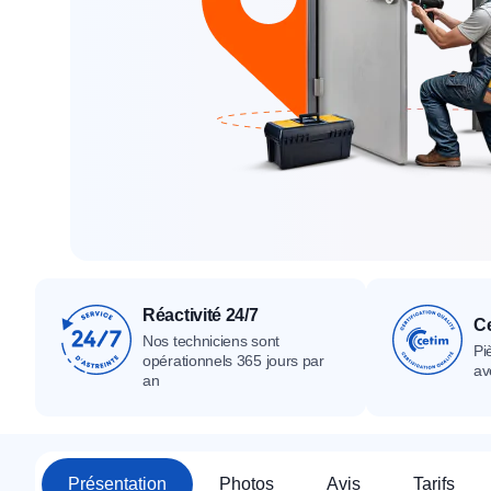
Tous nos produ
Tous nos produits
Tous nos produits
Réactivité 24/7
Ce
Nos techniciens sont
Pi
opérationnels 365 jours par
av
an
Présentation
Photos
Avis
Tarifs