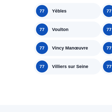
77
Yèbles
77
77
Voulton
77
77
Vincy Manœuvre
77
77
Villiers sur Seine
77