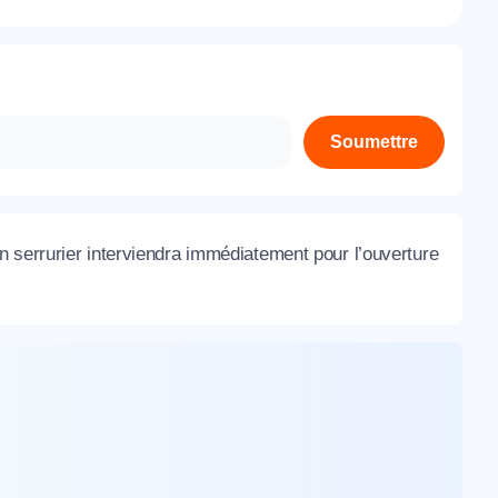
À propos de nous
Contactez-nous
Rejoignez-nous
Soumettre
Nos agences
 serrurier interviendra immédiatement pour l’ouverture