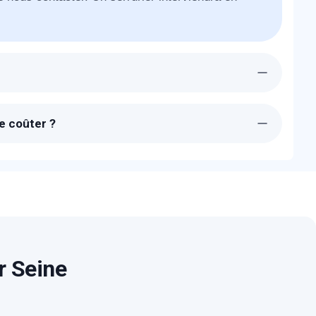
000 sera chez-vous à Champagne sur Seine dans
e coûter ?
 sont transparents. Un devis détaillé et gratuit
e blocage.
r Seine