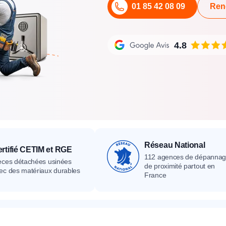
01 85 42 08 09
Ren
its
Catalogue
Devis gratuit
Contact
Catalogue
Devis gratuit
Contact
Catalogue
Devis gratuit
Contact
4.8
Réseau National
rtifié CETIM et RGE
112 agences de dépanna
èces détachées usinées
de proximité partout en
ec des matériaux durables
France