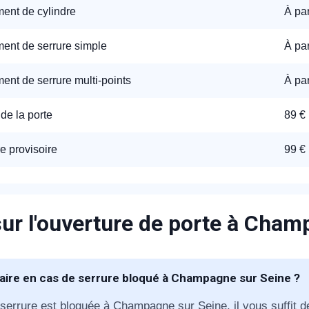
nt de cylindre
À par
nt de serrure simple
À par
nt de serrure multi-points
À par
de la porte
89 €
appel immédiat
e provisoire
99 €
Nous vous remercions pour
votre confiance !
ur l'ouverture de porte à Cham
aire en cas de serrure bloqué à Champagne sur Seine ?
om Prénom
 serrure est bloquée à Champagne sur Seine, il vous suffit d