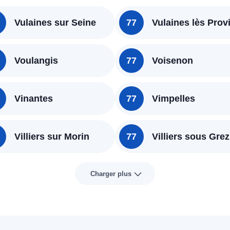
Vulaines sur Seine
77
Vulaines lès Prov
Voulangis
77
Voisenon
Vinantes
77
Vimpelles
Villiers sur Morin
77
Villiers sous Grez
Charger plus