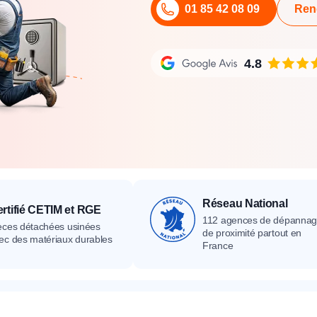
01 85 42 08 09
Ren
its
Catalogue
Devis gratuit
Contact
Catalogue
Devis gratuit
Contact
Catalogue
Devis gratuit
Contact
4.8
Réseau National
rtifié CETIM et RGE
112 agences de dépanna
èces détachées usinées
de proximité partout en
ec des matériaux durables
France