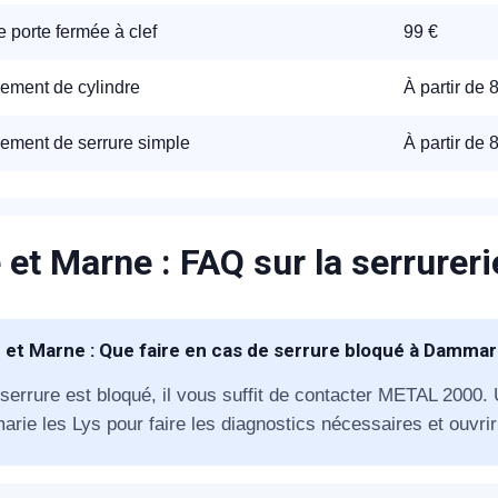
 porte fermée à clef
99 €
appel immédiat
ment de cylindre
À partir de 
Nous vous remercions pour
ment de serrure simple
À partir de 
votre confiance !
 et Marne : FAQ sur la serrurer
om Prénom
 et Marne : Que faire en cas de serrure bloqué à Dammari
éléphone
 serrure est bloqué, il vous suffit de contacter METAL 2000.
rie les Lys pour faire les diagnostics nécessaires et ouvrir 
+33
ode Postal