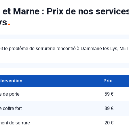
 et Marne : Prix de nos servic
ys
it le problème de serrurerie rencontré à Dammarie les Lys, M
ntervention
Prix
e de porte
59 €
 coffre fort
89 €
nt de serrure
20 €