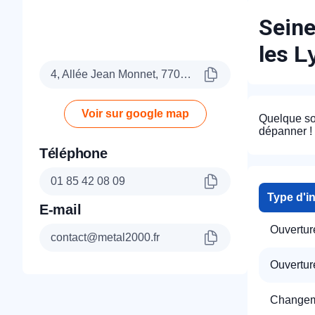
Seine
les
L
4, Allée Jean Monnet, 77090 Collégien
Voir sur google map
Quelque so
dépanner !
Téléphone
01 85 42 08 09
Type d'i
E-mail
Ouvertur
contact@metal2000.fr
Ouverture
Changeme