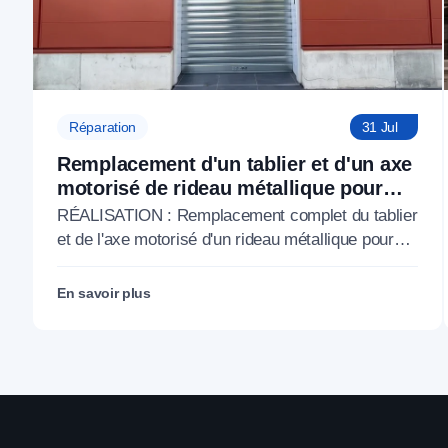
Réparation
31 Jul
Remplacement d'un tablier et d'un axe
motorisé de rideau métallique pour
M'CHADAL (Optical Center) (95)
RÉALISATION : Remplacement complet du tablier
et de l'axe motorisé d'un rideau métallique pour
M'CHADAL (franchise Optical Center) (95290).
En savoir plus