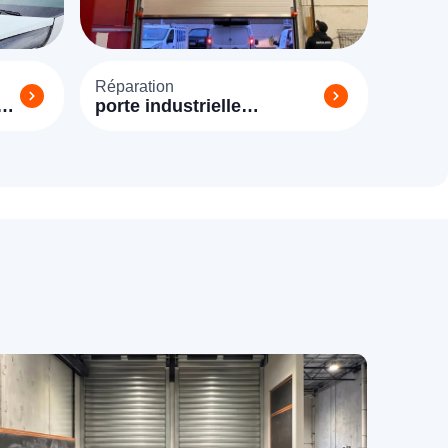
Réparation
ie
porte industrielle
Dammarie-les-Lys (77190)