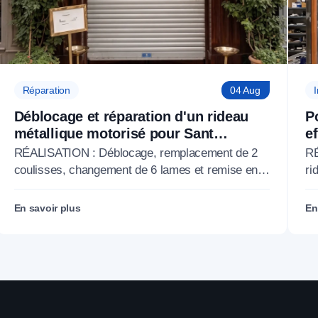
Réparation
04 Aug
I
Déblocage et réparation d'un rideau
P
métallique motorisé pour Sant
e
Ambroeus Paris à Paris 6 (75)
P
RÉALISATION : Déblocage, remplacement de 2
RÉ
coulisses, changement de 6 lames et remise en
ri
service d'un rideau métallique motorisé pour le
la
restaurant Sant Ambroeus Paris, Paris 6e
Gr
En savoir plus
En
(75006).
(7