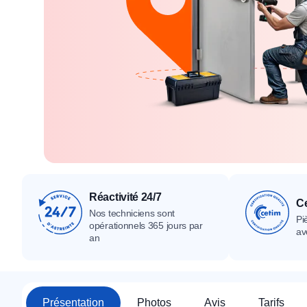
Tous nos produ
Tous nos produits
Tous nos produits
Réactivité 24/7
Ce
Nos techniciens sont
Pi
opérationnels 365 jours par
av
an
Présentation
Photos
Avis
Tarifs