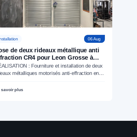
nstallation
06 Aug
ose de deux rideaux métallique anti
ffraction CR4 pour Leon Grosse à
aris 17 (75)
ALISATION : Fourniture et installation de deux
deaux métalliques motorisés anti-effraction en
mes pleines à certification CR4 pour Léon
osse, 16 rue des Batignolles, Paris 17e
 savoir plus
5017).