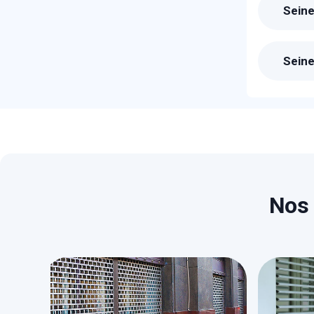
Seine
Suite
pour 
Seine
Le pr
devis
Nos 