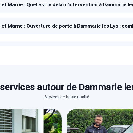
 et Marne : Quel est le délai d'intervention à Dammarie le
 à la réception de votre demande, un technicien METAL 200
vous dépanner.
 et Marne : Ouverture de porte à Dammarie les Lys : com
* Champs obligatoires pour traiter votre demande.
ix proposé pour une ouverture de porte à Dammarie les Lys e
 détaillé et gratuit vous sera proposé sur place après avoir e
Rappelez-moi
services autour de Dammarie le
Services de haute qualité