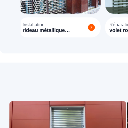
Installation
Réparati
rideau métallique
volet r
Dammarie les Lys (77190)
les Lys