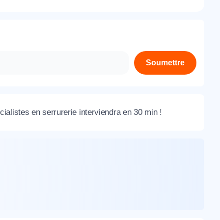
À propos de nous
Contactez-nous
Rejoignez-nous
Soumettre
Nos agences
alistes en serrurerie interviendra en 30 min !