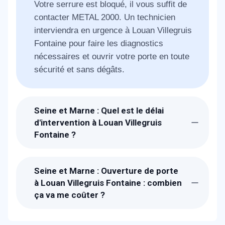
Votre serrure est bloqué, il vous suffit de
contacter METAL 2000. Un technicien
interviendra en urgence à Louan Villegruis
Fontaine pour faire les diagnostics
nécessaires et ouvrir votre porte en toute
sécurité et sans dégâts.
Seine et Marne : Quel est le délai
d'intervention à Louan Villegruis
Fontaine ?
Suite à la réception de votre demande, un
technicien METAL 2000 sera chez-vous à
Seine et Marne : Ouverture de porte
Louan Villegruis Fontaine en 30 min pour
à Louan Villegruis Fontaine : combien
vous dépanner.
ça va me coûter ?
Le prix proposé pour une ouverture de
porte à Louan Villegruis Fontaine est de