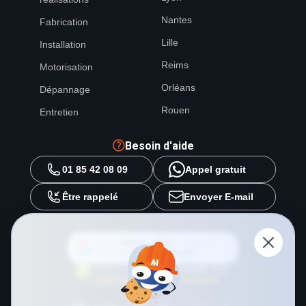
Nantes
Fabrication
Lille
Installation
Reims
Motorisation
Orléans
Dépannage
Rouen
Entretien
Besoin d'aide
01 85 42 08 09
Appel gratuit
Être rappelé
Envoyer E-mail
Ajouter
METAL 2000
en tant que
source préférée sur
Google