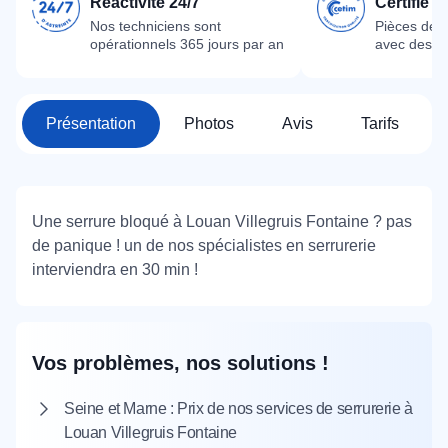
Réactivité 24/7
Certifié 
Nos techniciens sont
Pièces dét
opérationnels 365 jours par an
avec des m
Présentation
Photos
Avis
Tarifs
Une serrure bloqué à Louan Villegruis Fontaine ? pas
de panique ! un de nos spécialistes en serrurerie
interviendra en 30 min !
Vos problèmes, nos solutions !
Seine et Marne : Prix de nos services de serrurerie à
Louan Villegruis Fontaine