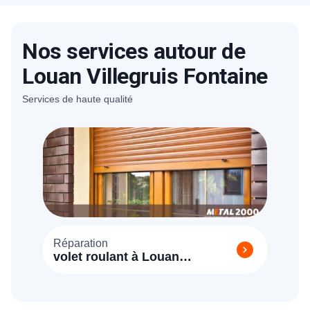
59€HT. Nos tarifs sont bien étudiés. Un
devis détaillé et gratuit vous sera proposé
Nos services autour de
sur place après avoir estimé la charge du
travail nécessaire.
Louan Villegruis Fontaine
Services de haute qualité
Réparation
volet roulant à Louan
Villegruis Fontaine 77560