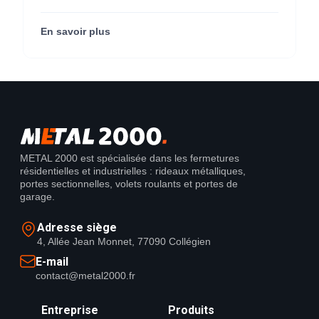
métallique pour M'CHADAL (franchise Optical
Center) (95290).
En savoir plus
METAL 2000 est spécialisée dans les fermetures
résidentielles et industrielles : rideaux métalliques,
portes sectionnelles, volets roulants et portes de
garage.
Adresse siège
4, Allée Jean Monnet, 77090 Collégien
E-mail
contact@metal2000.fr
Entreprise
Produits