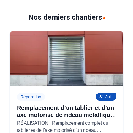
Nos derniers chantiers
Réparation
31 Jul
Remplacement d'un tablier et d'un
axe motorisé de rideau métallique
pour M'CHADAL (Optical Center)
RÉALISATION : Remplacement complet du
(95)
tablier et de l'axe motorisé d'un rideau