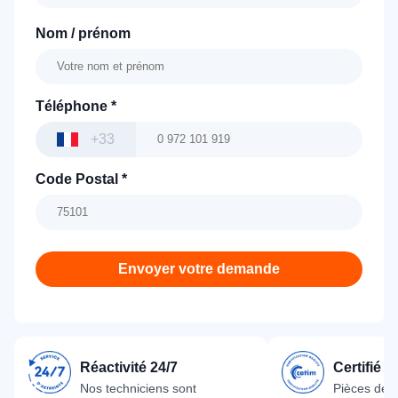
Nom / prénom
Téléphone
*
+33
Code Postal
*
Envoyer votre demande
Réactivité 24/7
Certifié 
Nos techniciens sont
Pièces dét