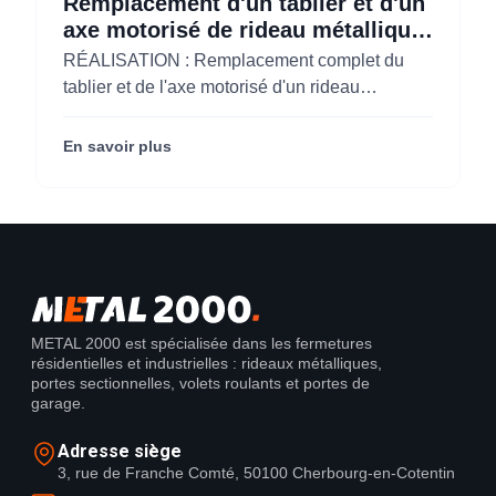
Remplacement d'un tablier et d'un
axe motorisé de rideau métallique
pour M'CHADAL (Optical Center)
RÉALISATION : Remplacement complet du
(95)
tablier et de l'axe motorisé d'un rideau
métallique pour M'CHADAL (franchise Optical
Center) (95290).
En savoir plus
METAL 2000 est spécialisée dans les fermetures
résidentielles et industrielles : rideaux métalliques,
portes sectionnelles, volets roulants et portes de
garage.
Adresse siège
3, rue de Franche Comté, 50100 Cherbourg-en-Cotentin