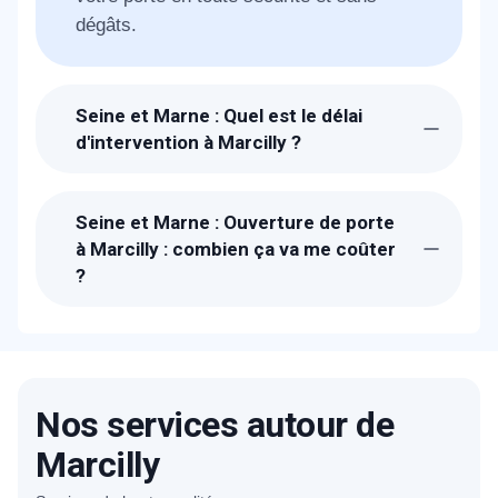
dégâts.
Seine et Marne : Quel est le délai
d'intervention à Marcilly ?
Suite à la réception de votre demande, un
technicien METAL 2000 sera chez-vous à
Seine et Marne : Ouverture de porte
Marcilly en 30 min pour vous dépanner.
à Marcilly : combien ça va me coûter
?
Le prix proposé pour une ouverture de
porte à Marcilly est de 59€HT. Nos tarifs
sont bien étudiés. Un devis détaillé et
gratuit vous sera proposé sur place après
Nos services autour de
avoir estimé la charge du travail
nécessaire.
Marcilly