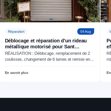
Réparation
04 Aug
I
Déblocage et réparation d'un rideau
P
métallique motorisé pour Sant
e
Ambroeus Paris à Paris 6 (75)
P
RÉALISATION : Déblocage, remplacement de 2
RÉ
coulisses, changement de 6 lames et remise en
ri
service d'un rideau métallique motorisé pour le
la
restaurant Sant Ambroeus Paris, Paris 6e
Gr
En savoir plus
En
(75006).
(7