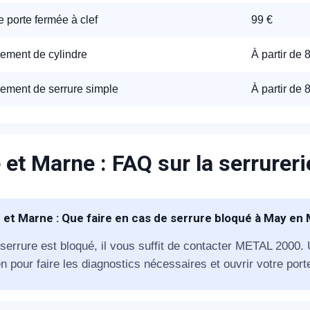
 porte fermée à clef
99 €
appel immédiat
ment de cylindre
À partir de 
Nous vous remercions pour
ment de serrure simple
À partir de 
votre confiance !
 et Marne : FAQ sur la serrurer
om Prénom
 et Marne : Que faire en cas de serrure bloqué à May en 
éléphone
 serrure est bloqué, il vous suffit de contacter METAL 2000.
n pour faire les diagnostics nécessaires et ouvrir votre port
+33
ode Postal