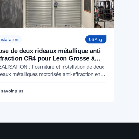
nstallation
06 Aug
ose de deux rideaux métallique anti
ffraction CR4 pour Leon Grosse à
aris 17 (75)
ALISATION : Fourniture et installation de deux
deaux métalliques motorisés anti-effraction en
mes pleines à certification CR4 pour Léon
osse, 16 rue des Batignolles, Paris 17e
 savoir plus
5017).