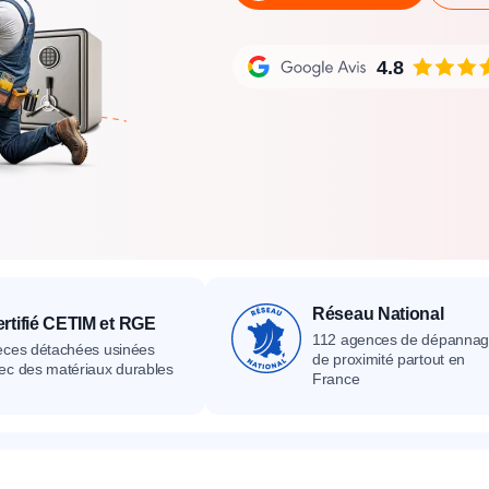
its
Catalogue
Devis gratuit
Contact
Catalogue
Devis gratuit
Contact
Catalogue
Devis gratuit
Contact
4.8
Réseau National
rtifié CETIM et RGE
112 agences de dépanna
èces détachées usinées
de proximité partout en
ec des matériaux durables
France