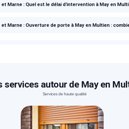
 et Marne : Quel est le délai d'intervention à May en Mult
 à la réception de votre demande, un technicien METAL 200
vous dépanner.
 et Marne : Ouverture de porte à May en Multien : combi
* Champs obligatoires pour traiter votre demande.
ix proposé pour une ouverture de porte à May en Multien est 
lé et gratuit vous sera proposé sur place après avoir estimé 
Rappelez-moi
 services autour de May en Mul
Services de haute qualité