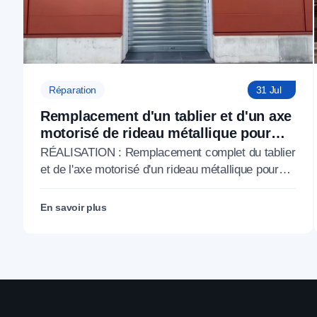
Réparation
31 Jul
Remplacement d'un tablier et d'un axe
motorisé de rideau métallique pour
M'CHADAL (Optical Center) (95)
RÉALISATION : Remplacement complet du tablier
et de l'axe motorisé d'un rideau métallique pour
M'CHADAL (franchise Optical Center) (95290).
En savoir plus