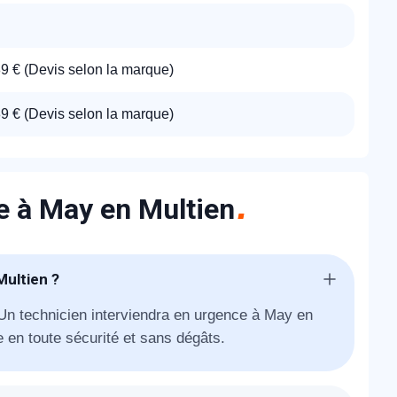
89 € (Devis selon la marque)
89 € (Devis selon la marque)
ie à May en Multien
Multien ?
 Un technicien interviendra en urgence à May en
e en toute sécurité et sans dégâts.