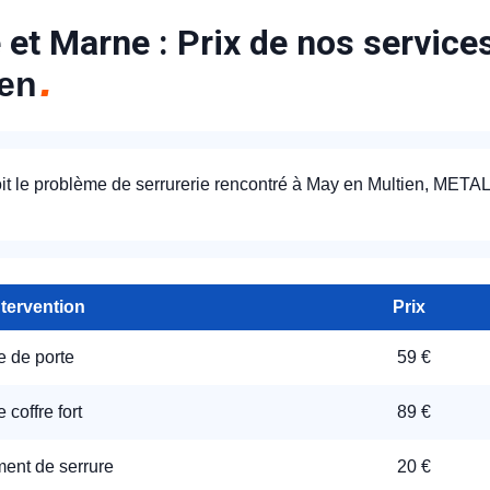
 et Marne : Prix de nos service
ien
it le problème de serrurerie rencontré à May en Multien, MET
ntervention
Prix
e de porte
59 €
 coffre fort
89 €
nt de serrure
20 €