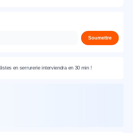
À propos de nous
Contactez-nous
Rejoignez-nous
Soumettre
Nos agences
istes en serrurerie interviendra en 30 min !