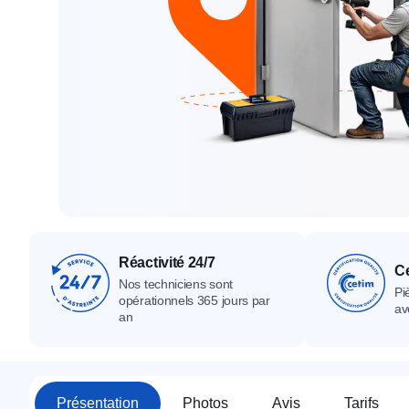
Tous nos produ
Tous nos produits
Tous nos produits
Réactivité 24/7
Ce
Nos techniciens sont
Pi
opérationnels 365 jours par
av
an
Présentation
Photos
Avis
Tarifs