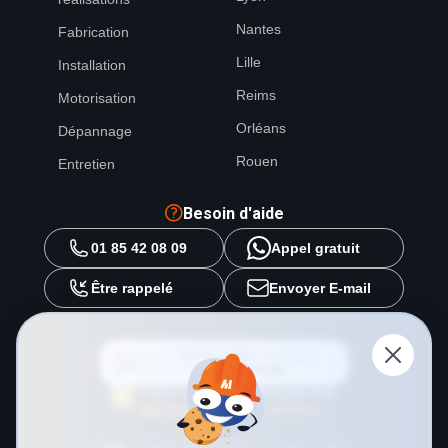
Nantes
Fabrication
Lille
Installation
Reims
Motorisation
Orléans
Dépannage
Rouen
Entretien
Besoin d'aide
01 85 42 08 09
Appel gratuit
Être rappelé
Envoyer E-mail
Ajouter
METAL 2000
en tant que
source préférée sur
Google