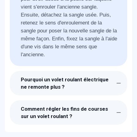
vient s'enrouler l'ancienne sangle.
Ensuite, détachez la sangle usée. Puis,
retenez le sens d'enroulement de la
sangle pour poser la nouvelle sangle de la
même façon. Enfin, fixez la sangle à l'aide
d'une vis dans le même sens que
l'ancienne.
Pourquoi un volet roulant électrique
ne remonte plus ?
Un volet roulant électrique qui ne descend
ou ne remonte plus peut être lié à
Comment régler les fins de courses
plusieurs causes : moteur en panne,
sur un volet roulant ?
télécommande qui ne fonctionne plus, ou
Faites descendre le volet roulant jusqu'à
bien des lames abimées. Il est conseillé
la position basse souhaitée en
de recourir au service de réparation de