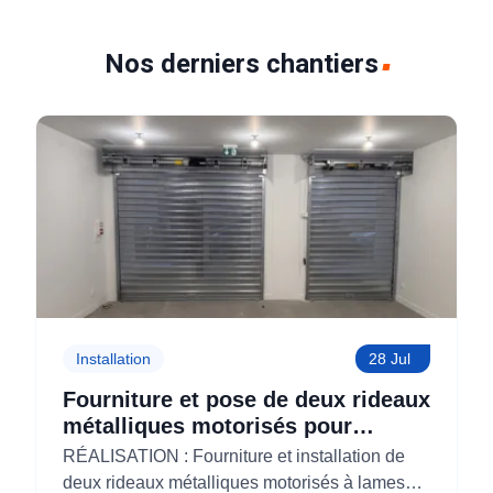
Nos derniers chantiers
Installation
28 Jul
Fourniture et pose de deux rideaux
métalliques motorisés pour
KOLAM à Paris 3 (75)
RÉALISATION : Fourniture et installation de
deux rideaux métalliques motorisés à lames