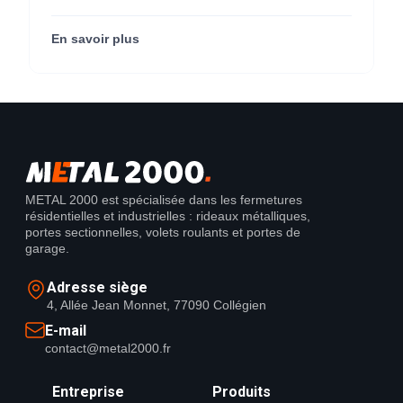
micro-perforées pour KOLAM à Paris 3e
(75003).
En savoir plus
METAL 2000 est spécialisée dans les fermetures
résidentielles et industrielles : rideaux métalliques,
portes sectionnelles, volets roulants et portes de
garage.
Adresse siège
4, Allée Jean Monnet, 77090 Collégien
E-mail
contact@metal2000.fr
Entreprise
Produits