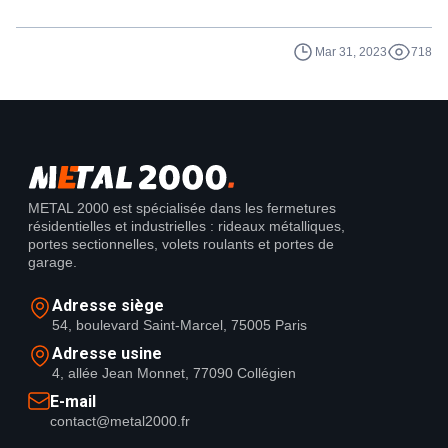
Rédacteu
basse du volet roulant. Il est important de
noter que les étapes exactes pour régler un
Mar 31, 2023
718
moteur de volet roulant Simu peuvent varier
en fonction du modèle de volet roulant et de
moteur Simu utilisé. Il est donc recommandé
de se référer au manuel d'utilisation pour
obtenir des instructions précises.
METAL 2000 est spécialisée dans les fermetures
résidentielles et industrielles : rideaux métalliques,
portes sectionnelles, volets roulants et portes de
garage.
Adresse siège
54, boulevard Saint-Marcel, 75005 Paris
Adresse usine
4, allée Jean Monnet, 77090 Collégien
E-mail
contact@metal2000.fr