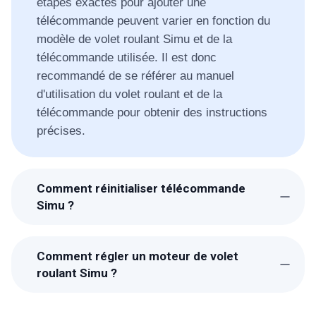
étapes exactes pour ajouter une
télécommande peuvent varier en fonction du
modèle de volet roulant Simu et de la
télécommande utilisée. Il est donc
recommandé de se référer au manuel
d'utilisation du volet roulant et de la
télécommande pour obtenir des instructions
précises.
Comment réinitialiser télécommande
Simu ?
Pour réinitialiser une télécommande Simu, il
est nécessaire de suivre certaines étapes
Comment régler un moteur de volet
importantes. Tout d'abord, il faut s'assurer que
roulant Simu ?
la télécommande est en bon état de
Le réglage d'un moteur de volet roulant Simu
fonctionnement. Ensuite, il faut accéder au
peut être nécessaire pour assurer un
boîtier de commande du volet et repérer le