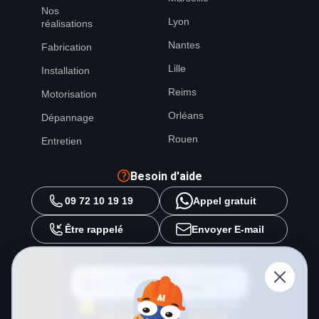
Nos
Lyon
réalisations
Nantes
Fabrication
Lille
Installation
Reims
Motorisation
Orléans
Dépannage
Rouen
Entretien
Besoin d'aide
09 72 10 19 19
Appel gratuit
Être rappelé
Envoyer E-mail
Ajouter
METAL 2000
en tant que
source préférée sur
Google