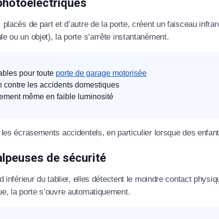
 photoélectriques
 placés de part et d’autre de la porte, créent un faisceau infr
éléphone
e ou un objet), la porte s’arrête instantanément.
+33
ode Postal
ables pour toute
porte de garage motorisée
n contre les accidents domestiques
ement même en faible luminosité
* Champs obligatoires pour traiter votre demande.
t les écrasements accidentels, en particulier lorsque des enfa
Rappelez-moi
alpeuses de sécurité
rd inférieur du tablier, elles détectent le moindre contact phys
ue, la porte s’ouvre automatiquement.