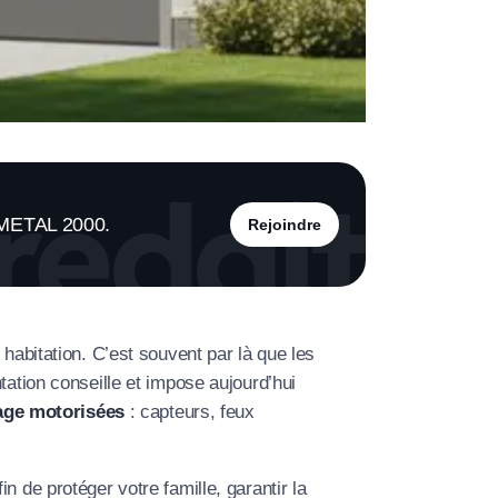
À propos de nous
Contactez-nous
Rejoignez-nous
Nos agences
s METAL 2000.
Rejoindre
 habitation. C’est souvent par là que les
tation conseille et impose aujourd’hui
age motorisées
: capteurs, feux
fin de protéger votre famille, garantir la