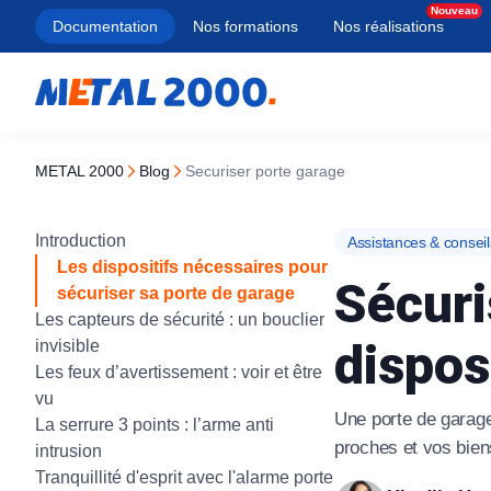
Documentation
Nos formations
Nos réalisations
METAL 2000
blog
Securiser porte garage
Types
Porte de garage
Types
Types
Types
Services
Introduction
Assistances & conseil
À lames pleines
Porte sectionnelle
Porte section
Battant
Manuel
Blindage de 
Les dispositifs nécessaires pour
Sécuri
sécuriser sa porte de garage
À lames micro-perforées
Porte enroulable
Rideau métall
Coulissant
Motorisé
Ouverture de
Les capteurs de sécurité : un bouclier
dispos
invisible
À lames transparentes
Porte basculante
Porte rapide
Autoportant
Solaire
Changement 
Les feux d’avertissement : voir et être
Porte coulissante latérale
Équipement 
Rénovation
Serrure haute
À tubes ondulés
vu
Une porte de garage 
La serrure 3 points : l’arme anti
Porte coupe-
Traditionnel
Ouverture coff
Grille extensible
Tous nos produ
proches et vos bien
intrusion
Tranquillité d'esprit avec l'alarme porte
À tubes droits
Tous nos produ
Tous nos produ