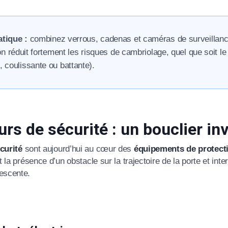
tique :
combinez verrous, cadenas et caméras de surveillance
ion réduit fortement les risques de cambriolage, quel que soit le
, coulissante ou battante).
appel immédiat
Nous vous remercions pour
rs de sécurité : un bouclier inv
votre confiance !
écurité
sont aujourd’hui au cœur des
équipements de protect
t la présence d’un obstacle sur la trajectoire de la porte et int
escente.
om Prénom