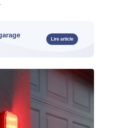
.
garage
Lire article