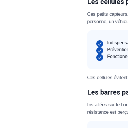
Les cellules
Ces petits capteurs,
T
personne, un véhicul
C
Indispens
Préventio
Fonctionn
Ces cellules éviten
Les barres p
Installées sur le bo
résistance est perç