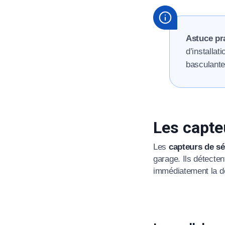
Astuce pra
d’installat
basculante
R
Les capteu
Les
capteurs de s
garage. Ils détecten
immédiatement la d
N