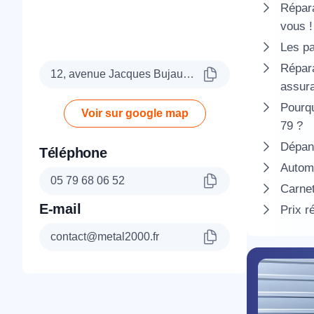
Répara
vous !
Les pa
Répara
12, avenue Jacques Bujault, 79000 Niort
assur
Pourqu
Voir sur google map
79 ?
Dépann
Téléphone
Automa
05 79 68 06 52
Carnet
E-mail
Prix r
contact@metal2000.fr