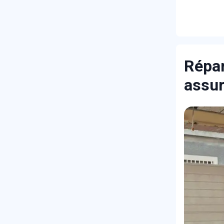
Répar
assu