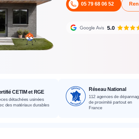
05 79 68 06 52
Ren
its
Catalogue
Devis gratuit
Contact
Catalogue
Devis gratuit
Contact
Catalogue
Devis gratuit
Contact
5.0
Réseau National
rtifié CETIM et RGE
112 agences de dépanna
èces détachées usinées
de proximité partout en
ec des matériaux durables
France