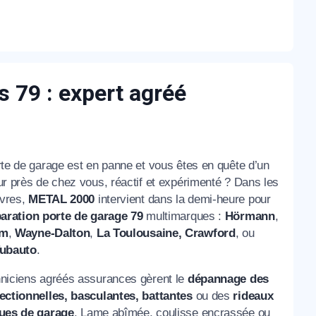
 79 : expert agréé
rte de garage est en panne et vous êtes en quête d’un
ur près de chez vous, réactif et expérimenté ? Dans les
vres,
METAL 2000
intervient dans la demi-heure pour
aration porte de garage 79
multimarques :
Hörmann
,
rm
,
Wayne-Dalton
,
La Toulousaine,
Crawford
, ou
ubauto
.
niciens agréés assurances gèrent le
dépannage des
ectionnelles, basculantes, battantes
ou des
rideaux
ques de garage
. Lame abîmée, coulisse encrassée ou