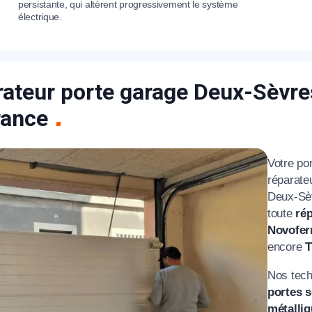
persistante, qui altèrent progressivement le système
électrique.
ateur porte garage Deux-Sèvres
rance
Votre po
réparate
Deux-Sè
toute
rép
Novofe
encore
T
Nos tech
portes s
métalli