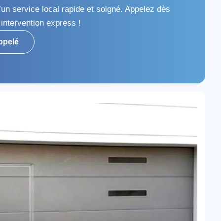
’un service local rapide et soigné. Appelez dès
intervention express !
ppelé