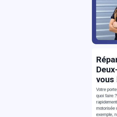
R
Répar
Deux-
vous 
Votre port
quoi faire
rapidement 
N
motorisée 
exemple, n