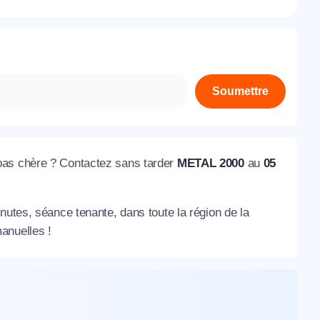
À propos de nous
Contactez-nous
Rejoignez-nous
Soumettre
Nos agences
 pas chère ? Contactez sans tarder
METAL 2000
au
05
nutes, séance tenante, dans toute la région de la
manuelles !