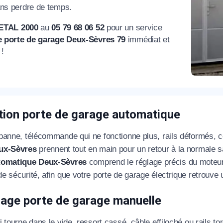
ans perdre de temps.
éléphone
ETAL 2000
au
05 79 68 06 52
pour un service
 porte de garage Deux-Sèvres 79
immédiat et
+33
 !
ode Postal
tion porte de garage automatique
* Champs obligatoires pour traiter votre demande.
panne, télécommande qui ne fonctionne plus, rails déformé
Rappelez-moi
ux-Sèvres
prennent tout en main pour un retour à la normale s
tomatique Deux-Sèvres
comprend le réglage précis du moteur, 
 sécurité, afin que votre porte de garage électrique retrouve u
age porte de garage manuelle
i tourne dans le vide, ressort cassé, câble effiloché ou rails