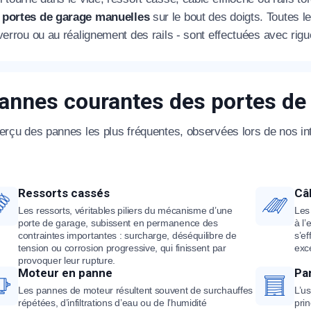
 portes de garage manuelles
sur le bout des doigts. Toutes l
verrou ou au réalignement des rails - sont effectuées avec rigu
annes courantes des portes de
erçu des pannes les plus fréquentes, observées lors de nos in
Ressorts cassés
Câ
Les ressorts, véritables piliers du mécanisme d’une
Les
porte de garage, subissent en permanence des
à l’
contraintes importantes : surcharge, déséquilibre de
s’e
tension ou corrosion progressive, qui finissent par
exc
provoquer leur rupture.
Moteur en panne
Pa
Les pannes de moteur résultent souvent de surchauffes
L’us
répétées, d’infiltrations d’eau ou de l’humidité
pri