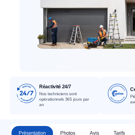
Tous nos produ
Tous nos produits
Tous nos produits
Réactivité 24/7
Ce
Nos techniciens sont
Pi
opérationnels 365 jours par
av
an
Présentation
Photos
Avis
Tarifs