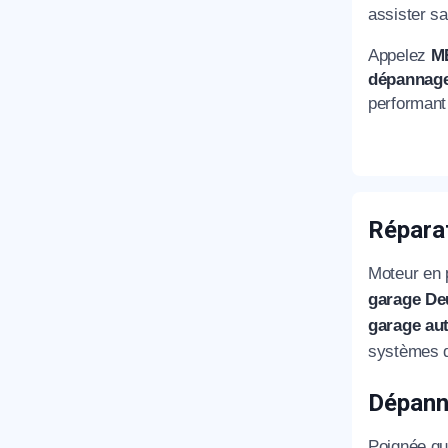
assister s
T
Appelez
M
dépannage
performant
C
Répara
Moteur en 
garage De
garage au
systèmes de
Dépann
Poignée qu