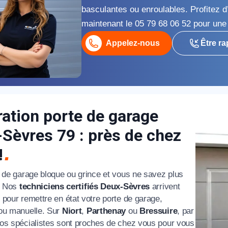
basculantes ou enroulables. Profitez d
maintenant le 05 79 68 06 52 pour une 
Appelez-nous
Être ra
appel immédiat
ation porte de garage
Nous vous remercions pour
Sèvres 79 : près de chez
votre confiance !
!
e de garage bloque ou grince et vous ne savez plus
 ? Nos
techniciens certifiés Deux-Sèvres
arrivent
pour remettre en état votre porte de garage,
om Prénom
ou manuelle. Sur
Niort
,
Parthenay
ou
Bressuire
, par
os spécialistes sont proches de chez vous pour vous