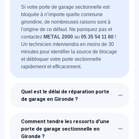
Si votre porte de garage sectionnelle est
bloquée à n’importe quelle commune
girondine, de nombreuses raisons sont à
l'origine de ce défaut. Ne paniquez pas et
contactez
METAL 2000
au
05 35 54 11 60
!
Un technicien interviendra en moins de 30
minutes pour identifier la source de blocage
et débloquer votre porte sectionnelle
rapidement et efficacement.
Quel est le délai de réparation porte
de garage en Gironde ?
Reconnu pour sa réactivité et son délai
d'intervention le plus court,
METAL 2000
Comment tendre les ressorts d’une
intervient en seulement 30 minutes pour
porte de garage sectionnelle en
pallier toutes les pannes de porte de garage
Gironde ?
dans tout le département de la Gironde.