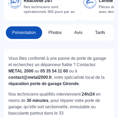
Réactivité 24/7
Certifié 
Nos techniciens sont
Pièces dét
opérationnels 365 jours par an
avec des m
Présentation
Photos
Avis
Tarifs
Vous êtes confronté à une panne de porte de garage
et recherchez un dépanneur fiable ? Contactez
METAL 2000
au
05 35 54 11 60
ou à
contact@metal2000.fr
, votre spécialiste local de la
réparation porte de garage Gironde
.
Nos techniciens qualifiés interviennent
24h/24
en
moins de
30 minutes
, pour réparer votre porte de
garage, qu’elle soit sectionnelle, enroulable ou
basculante partout dans le 33