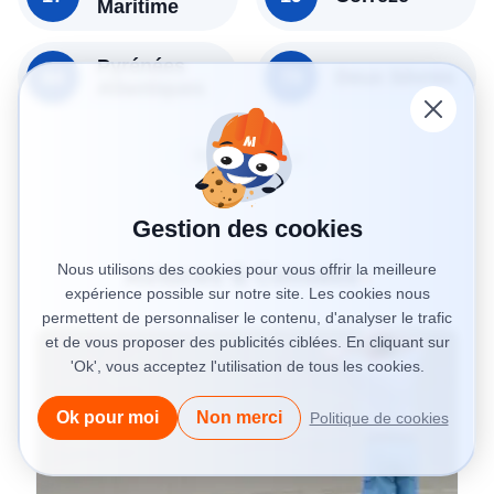
Maritime
Pyrénées
64
79
Deux Sèvres
Atlantiques
Charger plus
Gestion des cookies
Nous utilisons des cookies pour vous offrir la meilleure
Astuces & Conseils
expérience possible sur notre site. Les cookies nous
permettent de personnaliser le contenu, d'analyser le trafic
et de vous proposer des publicités ciblées. En cliquant sur
'Ok', vous acceptez l'utilisation de tous les cookies.
Ok pour moi
Non merci
Politique de cookies