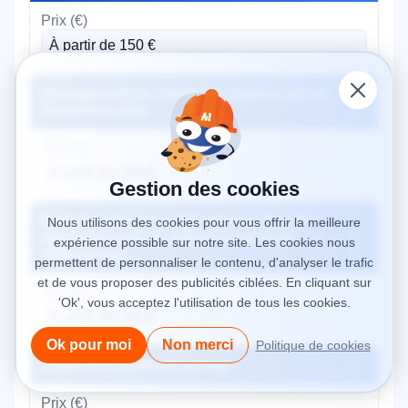
À partir de 150 €
Changement ou réparation moteur qui ne
fonctionne plus
À partir de 200 €
Gestion des cookies
Remplacement ou reprogrammation de
Nous utilisons des cookies pour vous offrir la meilleure
télécommande ou cellule de sécurité
expérience possible sur notre site. Les cookies nous
défectueuse
permettent de personnaliser le contenu, d'analyser le trafic
et de vous proposer des publicités ciblées. En cliquant sur
'Ok', vous acceptez l'utilisation de tous les cookies.
À partir de 100 €
Ok pour moi
Non merci
Politique de cookies
Réparation porte de garage