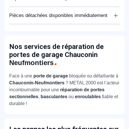
portes de garage en Île-de-France, METAL 2000
garantit des interventions rapides et des solutions
Pour la réparation de portes de garage toutes
Pièces détachées disponibles immédiatement
durables, reconnues et plébiscitées par sa
marques, Hörmann, Novoferm, Gypass, Wayne
clientèle.
Dalton et bien d’autres, l’agence METAL 2000 nord
La disponibilité immédiate d’un stock complet de
francilien s’appuie sur un réseau d’artisans locaux
pièces détachées au prix fabricant garantit
expérimentés et fiables.
l’efficacité du dépannage de vos portes
Nos services de réparation de
sectionnelles, basculantes, coulissantes et
portes de garage Chauconin
enroulables.
Neufmontiers
Face à une
porte de garage
bloquée ou défaillante à
Chauconin-Neufmontiers
? METAL 2000 est l’acteur
incontournable pour une
réparation de portes
sectionnelles
,
basculantes
ou
enroulables
fiable et
durable !