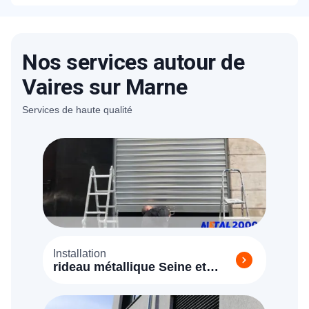
à Vaires sur Marne est de 59€HT. Nos tarifs
sont bien étudiés. Un devis détaillé et gratuit
vous sera proposé sur place après avoir
estimé la charge du travail nécessaire.
Nos services autour de
Vaires sur Marne
Services de haute qualité
Installation
rideau métallique Seine et
Marne 77