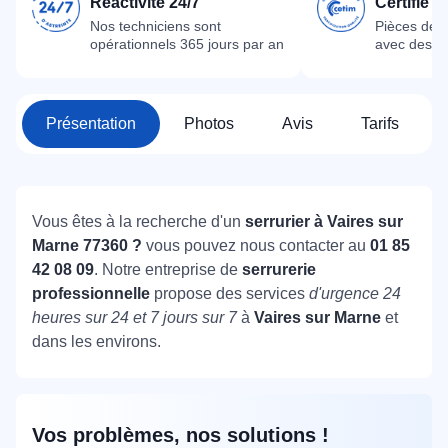
Réactivité 24/7
Certifié 
Nos techniciens sont
Pièces dét
opérationnels 365 jours par an
avec des m
Présentation
Photos
Avis
Tarifs
Vous êtes à la recherche d'un
serrurier à Vaires sur
Marne 77360 ?
vous pouvez nous contacter au
01 85
42 08 09
. Notre entreprise de
serrurerie
professionnelle
propose des services
d'urgence 24
heures sur 24 et 7 jours sur 7
à
Vaires sur Marne
et
dans les environs.
Vos problèmes, nos solutions !