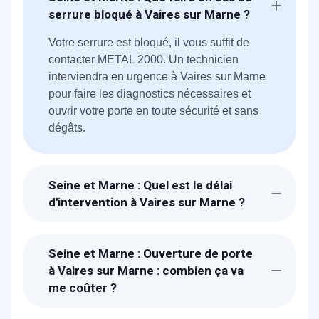
serrure bloqué à Vaires sur Marne ?
Votre serrure est bloqué, il vous suffit de
contacter METAL 2000. Un technicien
interviendra en urgence à Vaires sur Marne
pour faire les diagnostics nécessaires et
ouvrir votre porte en toute sécurité et sans
dégâts.
Seine et Marne : Quel est le délai
d'intervention à Vaires sur Marne ?
Suite à la réception de votre demande, un
technicien METAL 2000 sera chez-vous à
Seine et Marne : Ouverture de porte
Vaires sur Marne en 30 min pour vous
à Vaires sur Marne : combien ça va
dépanner.
me coûter ?
Le prix proposé pour une ouverture de porte