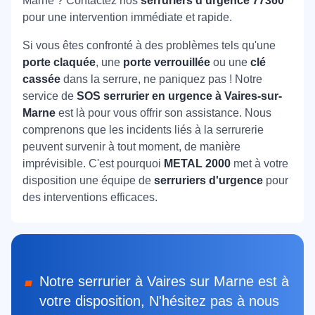
Marne ? Contactez nos
serruriers d'urgence 77360
pour une intervention immédiate et rapide.
Si vous êtes confronté à des problèmes tels qu'une
porte claquée
, une
porte verrouillée
ou une
clé
cassée
dans la serrure, ne paniquez pas ! Notre
service de
SOS serrurier en urgence à Vaires-sur-
Marne
est là pour vous offrir son assistance. Nous
comprenons que les incidents liés à la serrurerie
peuvent survenir à tout moment, de manière
imprévisible. C'est pourquoi
METAL 2000
met à votre
disposition une équipe de
serruriers d'urgence
pour
des interventions efficaces.
Notre serrurier à Vaires sur Marne est à
votre disposition, N'hésitez pas à nous