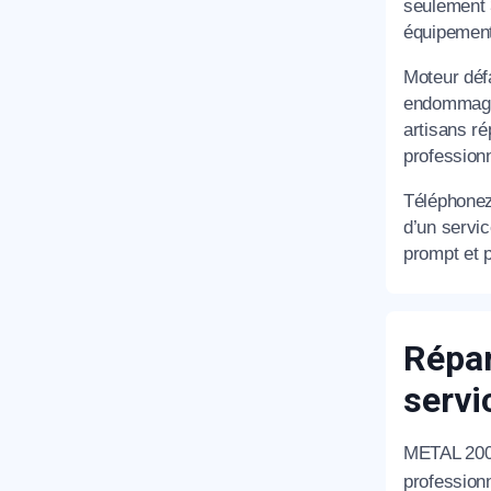
seulement 
équipement
T
Moteur déf
endommagés
artisans r
professionn
C
Téléphone
d’un servi
prompt et 
Répar
serv
METAL 200
professionn