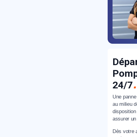
Dépan
R
Pompo
24/7
Une panne
au milieu d
dispositio
assurer un
N
Dès votre 