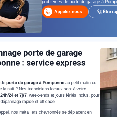
problèmes de porte de garage à Pomp
Appelez-nous
Être ra
nage porte de garage
appel immédiat
nne : service express
Nous vous remercions pour
votre confiance !
 de
porte de garage à Pomponne
au petit matin ou
e la nuit ? Nos techniciens locaux sont à votre
n
24h/24 et 7j/7
, week-ends et jours fériés inclus, pour
 dépannage rapide et efficace.
om Prénom
appel, nos métalliers chevronnés se déplacent en