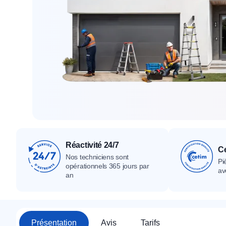
Tous nos produ
Tous nos produits
Tous nos produits
Réactivité 24/7
Ce
Nos techniciens sont
Pi
opérationnels 365 jours par
av
an
Présentation
Avis
Tarifs