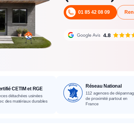
its
Catalogue
Devis gratuit
Contact
Catalogue
Devis gratuit
Contact
01 85 42 08 09
Ren
Catalogue
Devis gratuit
Contact
4.8
Réseau National
rtifié CETIM et RGE
112 agences de dépanna
èces détachées usinées
de proximité partout en
ec des matériaux durables
France