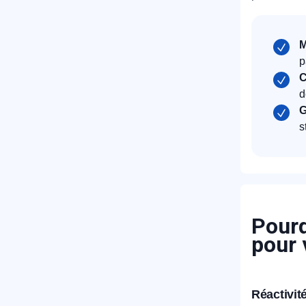
M
p
C
d
G
s
Pourq
pour 
Réactivité