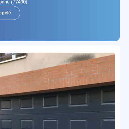
onne (77400).
ppelé