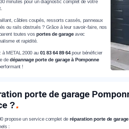
30 minutes pour un diagnostic complet de votre
.
éléphone
aillant, câbles coupés, ressorts cassés, panneaux
 ou rails obstrués ? Grâce à leur savoir-faire, nos
+33
éparent toutes vos
portes de garage
avec
alisme et rapidité.
ode Postal
z à METAL 2000 au
01 83 64 89 64
pour bénéficier
ce de
dépannage porte de garage à Pomponne
performant !
* Champs obligatoires pour traiter votre demande.
Rappelez-moi
ation porte de garage Pomponne
ice
?
0 propose un service complet de
réparation porte de garag
els :