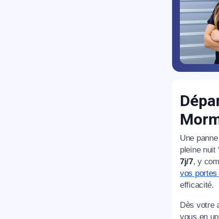
R
Dépan
Morma
Une panne
pleine nui
7j/7
, y com
vos portes
efficacité.
N
Dès votre 
vous en un