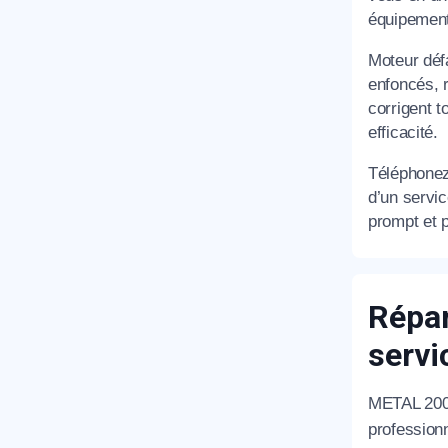
équipement
T
Moteur déf
enfoncés, r
corrigent 
efficacité.
C
Téléphone
d’un servi
prompt et 
Répar
serv
METAL 200
profession