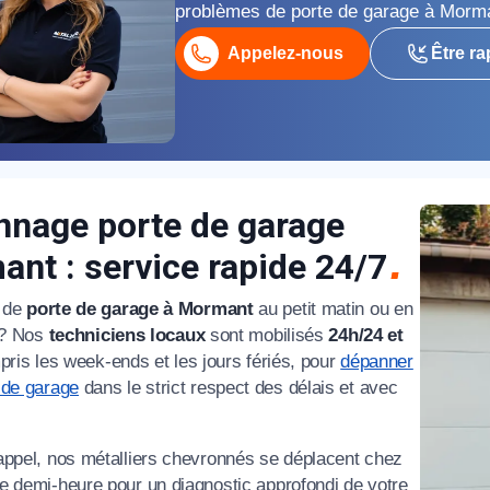
problèmes de porte de garage à Morma
Appelez-nous
Être ra
appel immédiat
nage porte de garage
nt : service rapide 24/7
Nous vous remercions pour
votre confiance !
 de
porte de garage à Mormant
au petit matin ou en
t ? Nos
techniciens locaux
sont mobilisés
24h/24 et
pris les week-ends et les jours fériés, pour
dépanner
 de garage
dans le strict respect des délais et avec
om Prénom
appel, nos métalliers chevronnés se déplacent chez
e demi-heure pour un diagnostic approfondi de votre