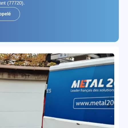
nt (77720).
ppelé