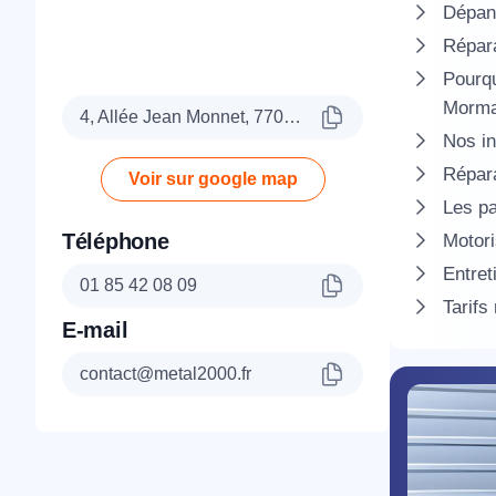
Dépann
Répara
Pourqu
Morma
4, Allée Jean Monnet, 77090 Collégien
Nos in
Répara
Voir sur google map
Les pa
Téléphone
Motori
Entret
01 85 42 08 09
Tarifs
E-mail
contact@metal2000.fr