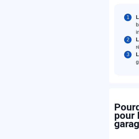
L
b
i
L
r
L
g
Pourq
pour 
gara