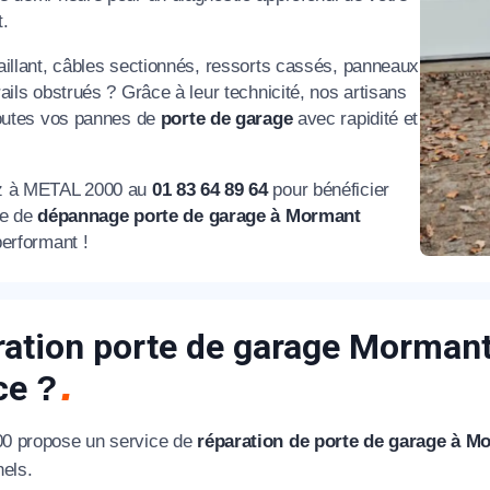
.
éléphone
aillant, câbles sectionnés, ressorts cassés, panneaux
ails obstrués ? Grâce à leur technicité, nos artisans
+33
toutes vos pannes de
porte de garage
avec rapidité et
ode Postal
z à METAL 2000 au
01 83 64 89 64
pour bénéficier
ce de
dépannage porte de garage à Mormant
performant !
* Champs obligatoires pour traiter votre demande.
Rappelez-moi
ation porte de garage Mormant 
ice
?
0 propose un service de
réparation de porte de garage à M
nels.