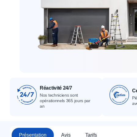
Tous nos produ
Tous nos produits
Tous nos produits
Réactivité 24/7
Ce
Nos techniciens sont
Pi
opérationnels 365 jours par
av
an
Présentation
Avis
Tarifs