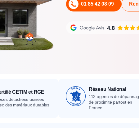
01 85 42 08 09
Ren
its
Catalogue
Devis gratuit
Contact
Catalogue
Devis gratuit
Contact
Catalogue
Devis gratuit
Contact
4.8
Réseau National
rtifié CETIM et RGE
112 agences de dépanna
èces détachées usinées
de proximité partout en
ec des matériaux durables
France