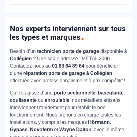
modernes pour identifier et résoudre la panne avec
Avec METAL 2000, vous connaissez exactement le
précision.
coût de l’intervention. Avant tout travail, nous
établissons un diagnostic complet et un devis
Nos experts interviennent sur tous
gratuit. Le prix validé est le prix payé : zéro frais
les types et
marques
caché, pour un contrôle total de votre budget.
Besoin d’un
technicien porte de garage
disponible à
Collégien
? Une seule adresse : METAL 2000.
Contactez-nous au
01 83 64 89 64
pour bénéficier
d’une
réparation porte de garage à Collégien
effectuée avec professionnalisme et à prix compétitif !
Qu’il s’agisse d’une
porte sectionnelle
,
basculante
,
coulissante
ou
enroulable
, nos métalliers artisans
interviennent rapidement pour rétablir le bon
fonctionnement. Nous prenons en charge toutes les
installations, y compris les marques
Hörmann
,
Gypass
,
Novoferm
et
Wayne Dalton
, avec le même
niveau d’exigence et de qualité.