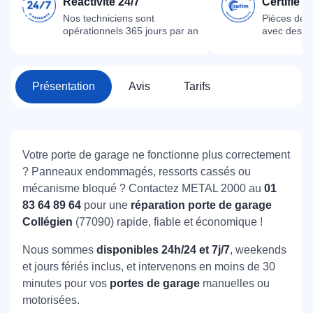
Réactivité 24/7
Certifié 
Nos techniciens sont
Pièces dét
opérationnels 365 jours par an
avec des m
Présentation
Avis
Tarifs
Votre porte de garage ne fonctionne plus correctement
? Panneaux endommagés, ressorts cassés ou
mécanisme bloqué ? Contactez METAL 2000 au
01
83 64 89 64
pour une
réparation porte de garage
Collégien
(77090) rapide, fiable et économique !
Nous sommes
disponibles 24h/24 et 7j/7
, weekends
et jours fériés inclus, et intervenons en moins de 30
minutes pour vos
portes de garage
manuelles ou
motorisées.