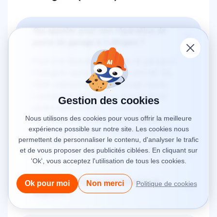
Qui appeler pour une réparation de
porte de garage à Collégien ?
Pour une réparation de porte de garage à
Collégien, contactez directement METAL
2000, spécialiste du dépannage rapide.
L’entreprise intervient sur tous types de
Gestion des cookies
portes (sectionnelles, basculantes,
Nous utilisons des cookies pour vous offrir la meilleure
motorisées) avec diagnostic immédiat et
expérience possible sur notre site. Les cookies nous
devis gratuit. Appelez maintenant au 01 83
permettent de personnaliser le contenu, d'analyser le trafic
64 89 64.
et de vous proposer des publicités ciblées. En cliquant sur
'Ok', vous acceptez l'utilisation de tous les cookies.
METAL 2000 peut-il intervenir en
Ok pour moi
Non merci
Politique de cookies
urgence ?
Oui. METAL 2000 assure un service 24h/24
et 7j/7 avec intervention rapide pour toute