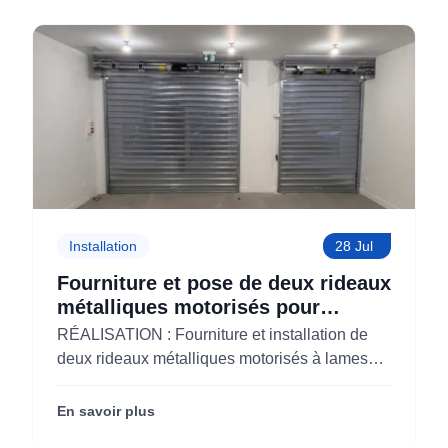
Installation
28 Jul
Fourniture et pose de deux rideaux
métalliques motorisés pour
KOLAM à Paris 3 (75)
RÉALISATION : Fourniture et installation de
deux rideaux métalliques motorisés à lames
micro-perforées pour KOLAM à Paris 3e
(75003).
En savoir plus