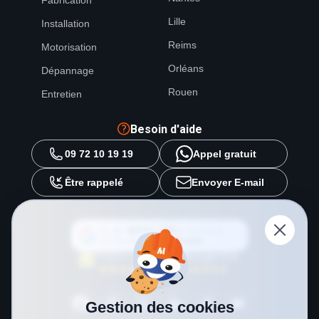
Lille
Installation
Reims
Motorisation
Orléans
Dépannage
Rouen
Entretien
Besoin d'aide
09 72 10 19 19
Appel gratuit
Être rappelé
Envoyer E-mail
Ajouter
METAL 2000
en tant que
source préférée sur
Google
Gestion des cookies