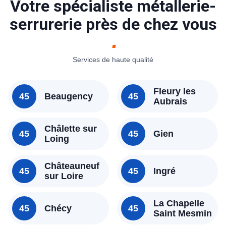
Votre spécialiste métallerie-
serrurerie près de chez vous
Services de haute qualité
Fleury les
45
Beaugency
45
Aubrais
Châlette sur
45
45
Gien
Loing
Châteauneuf
45
45
Ingré
sur Loire
La Chapelle
45
Chécy
45
Saint Mesmin