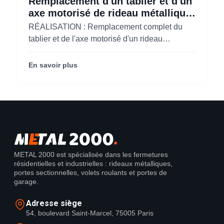
Remplacement d'un tablier et d'un
axe motorisé de rideau métallique
pour M'CHADAL (Optical Center)
RÉALISATION : Remplacement complet du
(95)
tablier et de l'axe motorisé d'un rideau
métallique pour M'CHADAL (franchise Optical
Center) (95290).
En savoir plus
METAL 2000 est spécialisée dans les fermetures
résidentielles et industrielles : rideaux métalliques,
portes sectionnelles, volets roulants et portes de
garage.
Adresse siège
54, boulevard Saint-Marcel, 75005 Paris