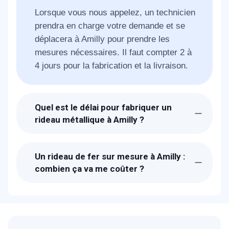
Lorsque vous nous appelez, un technicien
prendra en charge votre demande et se
déplacera à Amilly pour prendre les
mesures nécessaires. Il faut compter 2 à
4 jours pour la fabrication et la livraison.
Quel est le délai pour fabriquer un
rideau métallique à Amilly ?
Suite à la réception de votre appel, les
techniciens de METAL 2000 seront chez-
Un rideau de fer sur mesure à Amilly :
vous à Amilly dans la journée. Il faut
combien ça va me coûter ?
compter deux jours pour la fabrication et
Les prix proposés pour une fabrication de
l'expédition de votre rideau.
rideau métallique à Amilly sont parmi les
moins cher ! N'hésitez pas à utiliser notre
simulateur pour un devis en ligne.