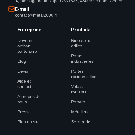
4, passage de la Râpe CS31635, 45006 Orléans Cedex
E-mail
contact@metal2000.fr
Entreprise
Produits
Devenir
Rideaux et
artisan
grilles
partenaire
Portes
Blog
industrielles
Devis
Portes
résidentielles
Aide et
contact
Volets
roulants
À propos de
nous
Portails
Presse
Métallerie
Plan du site
Serrurerie