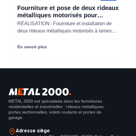
Fourniture et pose de deux rideaux
métalliques motorisés pour
KOLAM à Paris 3 (75)
RÉALISATION : Fourniture et installation de
deux rideaux métalliques motorisés à lames
micro-perforées pour KOLAM à Paris 3e
(75003).
En savoir plus
METAL 2000 est spécialisée dans les fermetures
résidentielles et industrielles : rideaux métalliques,
portes sectionnelles, volets roulants et portes de
garage.
Adresse siège