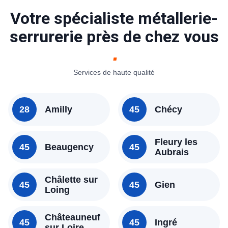
Votre spécialiste métallerie-
serrurerie près de chez vous
Services de haute qualité
28
Amilly
45
Chécy
Fleury les
45
Beaugency
45
Aubrais
Châlette sur
45
45
Gien
Loing
Châteauneuf
45
45
Ingré
sur Loire