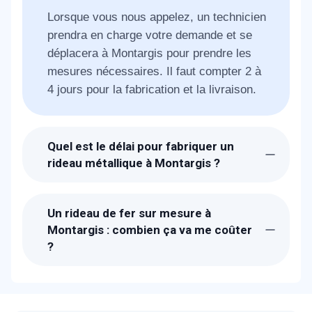
Lorsque vous nous appelez, un technicien
prendra en charge votre demande et se
déplacera à Montargis pour prendre les
mesures nécessaires. Il faut compter 2 à
4 jours pour la fabrication et la livraison.
Quel est le délai pour fabriquer un
rideau métallique à Montargis ?
Suite à la réception de votre appel, les
techniciens de METAL 2000 seront chez-
Un rideau de fer sur mesure à
vous à Montargis dans la journée. Il faut
Montargis : combien ça va me coûter
compter deux jours pour la fabrication et
?
l'expédition de votre rideau.
Les prix proposés pour une fabrication de
rideau métallique à Montargis sont parmi
les moins cher ! N'hésitez pas à utiliser