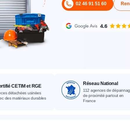
02 46 91 51 60
Ren
its
Catalogue
Devis gratuit
Contact
Catalogue
Devis gratuit
Contact
Catalogue
Devis gratuit
Contact
4.6
Réseau National
rtifié CETIM et RGE
112 agences de dépanna
èces détachées usinées
de proximité partout en
ec des matériaux durables
France