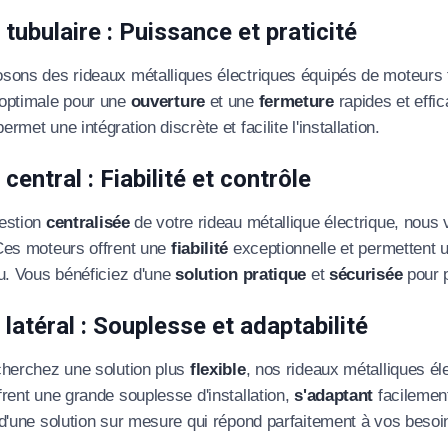
tubulaire : Puissance et praticité
sons des rideaux métalliques électriques équipés de moteurs 
optimale pour une
ouverture
et une
fermeture
rapides et effi
rmet une intégration discrète et facilite l'installation.
central : Fiabilité et contrôle
estion
centralisée
de votre rideau métallique électrique, no
Ces moteurs offrent une
fiabilité
exceptionnelle et permettent u
au. Vous bénéficiez d'une
solution pratique
et
sécurisée
pour p
latéral : Souplesse et adaptabilité
cherchez une solution plus
flexible
, nos rideaux métalliques é
rent une grande souplesse d'installation,
s'adaptant
facilemen
d'une solution sur mesure qui répond parfaitement à vos besoi