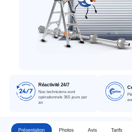
Tous nos produ
Tous nos produits
Tous nos produits
Réactivité 24/7
Ce
Nos techniciens sont
Pi
opérationnels 365 jours par
av
an
Présentation
Photos
Avis
Tarifs