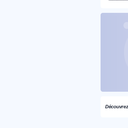
T
C
Découvrez 