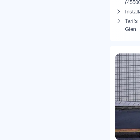
(4550
Instal
Tarifs
Gien
R
N