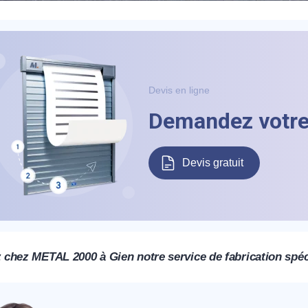
éléphone
+33
Devis en ligne
ode Postal
Demandez votre 
Devis gratuit
* Champs obligatoires pour traiter votre demande.
Rappelez-moi
chez METAL 2000 à Gien notre service de fabrication spéci