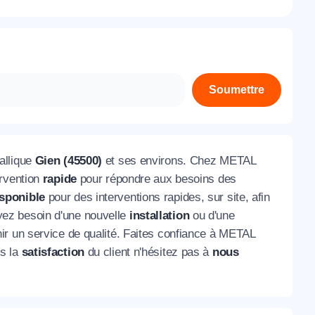
À propos de nous
Contactez-nous
Rejoignez-nous
Soumettre
Nos agences
allique
Gien (45500)
et ses environs. Chez METAL
ervention
rapide
pour répondre aux besoins des
isponible
pour des interventions rapides, sur site, afin
 ayez besoin d'une nouvelle
installation
ou d'une
ir un service de qualité. Faites confiance à METAL
rs la
satisfaction
du client n'hésitez pas à
nous