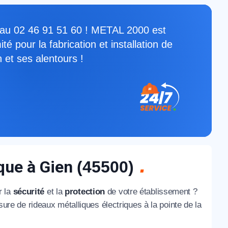
er au 02 46 91 51 60 ! METAL 2000 est
té pour la fabrication et installation de
 et ses alentours !
ique à Gien
(45500)
r la
sécurité
et la
protection
de votre établissement ?
sure de rideaux métalliques électriques à la pointe de la