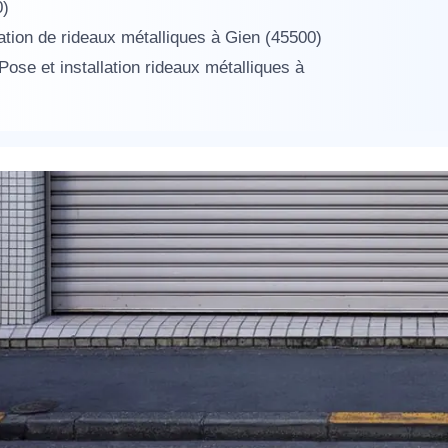
0)
lation de rideaux métalliques à Gien (45500)
 Pose et installation rideaux métalliques à
appel immédiat
Nous vous remercions pour
votre confiance !
om Prénom