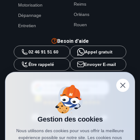
Reims
Motorisation
Orléans
Dépannage
Rouen
Entretien
Besoin d'aide
02 46 91 51 60
Appel gratuit
Être rappelé
Envoyer E-mail
Ajouter
METAL 2000
en tant que
source préférée sur
Google
Gestion des cookies
Nous utilisons des cookies pour vous offrir la meilleure
expérience possible sur notre site. Les cookies nous