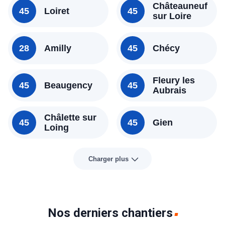
Châteauneuf
45
Loiret
45
sur Loire
28
Amilly
45
Chécy
Fleury les
45
Beaugency
45
Aubrais
Châlette sur
45
45
Gien
Loing
Charger plus
Nos derniers chantiers