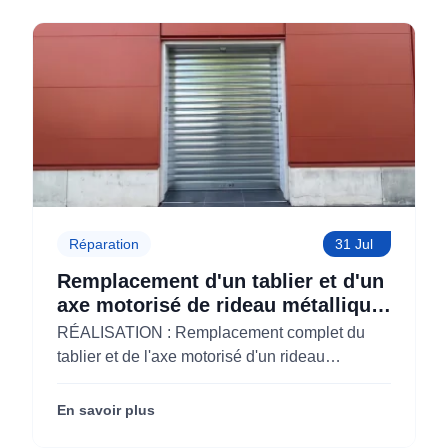
Réparation
31 Jul
Remplacement d'un tablier et d'un
axe motorisé de rideau métallique
pour M'CHADAL (Optical Center)
RÉALISATION : Remplacement complet du
(95)
tablier et de l'axe motorisé d'un rideau
métallique pour M'CHADAL (franchise Optical
Center) (95290).
En savoir plus