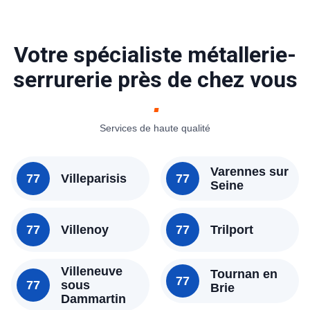
Votre spécialiste métallerie-
serrurerie près de chez vous
Services de haute qualité
Varennes sur
77
Villeparisis
77
Seine
77
Villenoy
77
Trilport
Villeneuve
Tournan en
77
77
sous
Brie
Dammartin