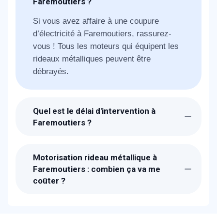
Faremoutiers ?
Si vous avez affaire à une coupure
d’électricité à Faremoutiers, rassurez-
vous ! Tous les moteurs qui équipent les
rideaux métalliques peuvent être
débrayés.
Quel est le délai d'intervention à
Faremoutiers ?
Suite à la réception de votre demande, les
techniciens de METAL 2000 seront chez-
Motorisation rideau métallique à
vous à Faremoutiers dans 30 min pour
Faremoutiers : combien ça va me
vous dépanner.
coûter ?
Les prix proposés pour une motorisation
de votre rideau métallique à Faremoutiers