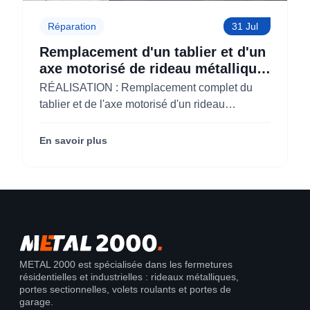
Réparation
31 Jul
Remplacement d'un tablier et d'un
axe motorisé de rideau métallique
pour M'CHADAL (Optical Center)
RÉALISATION : Remplacement complet du
(95)
tablier et de l'axe motorisé d'un rideau
métallique pour M'CHADAL (franchise Optical
Center) (95290).
En savoir plus
METAL 2000 est spécialisée dans les fermetures
résidentielles et industrielles : rideaux métalliques,
portes sectionnelles, volets roulants et portes de
garage.