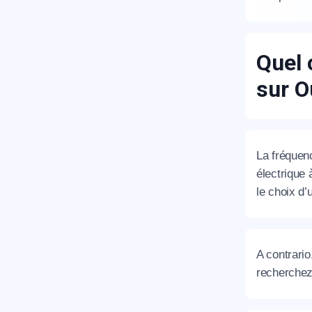
Quel 
sur 
R
La fréquen
électrique 
le choix d’
A contrario
recherchez
N