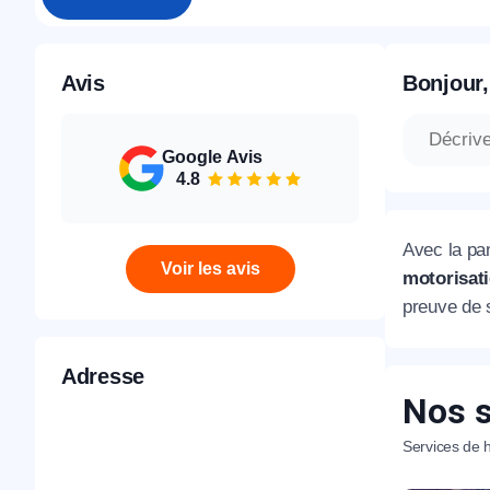
Avis
Bonjour,
Google Avis
4.8
Avec la pan
Voir les avis
motorisati
preuve de 
Adresse
Nos s
Services de h