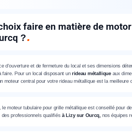
choix faire en matière de motori
Ourcq
?
appel immédiat
ce d’ouverture et de fermeture du local et ses dimensions déte
Nous vous remercions pour
à faire. Pour un local disposant un
rideau métallique
aux dimen
un moteur central pour votre rideau métallique est la meilleure o
votre confiance !
, le moteur tubulaire pour grille métallique est conseillé pour
 des professionnels qualifiés
à Lizy sur Ourcq,
nos équipes re
om Prénom