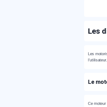
T
Les d
C
Les motoris
l’utilisateu
Le mote
Ce moteur e