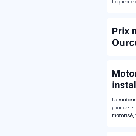
fréquence d
Prix 
Ourc
Motor
insta
La
motoris
principe, 
motorisé,