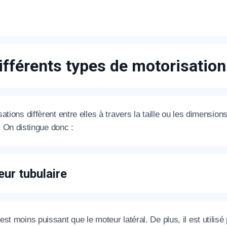
éléphone
+33
ifférents types de motorisatio
ode Postal
ations diffèrent entre elles à travers la taille ou les dimension
* Champs obligatoires pour traiter votre demande.
r. On distingue donc :
Rappelez-moi
ur tubulaire
st moins puissant que le moteur latéral. De plus, il est utilisé