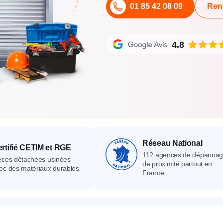
01 85 42 08 09
Ren
its
Catalogue
Devis gratuit
Contact
Catalogue
Devis gratuit
Contact
Catalogue
Devis gratuit
Contact
4.8
Réseau National
rtifié CETIM et RGE
112 agences de dépanna
èces détachées usinées
de proximité partout en
ec des matériaux durables
France