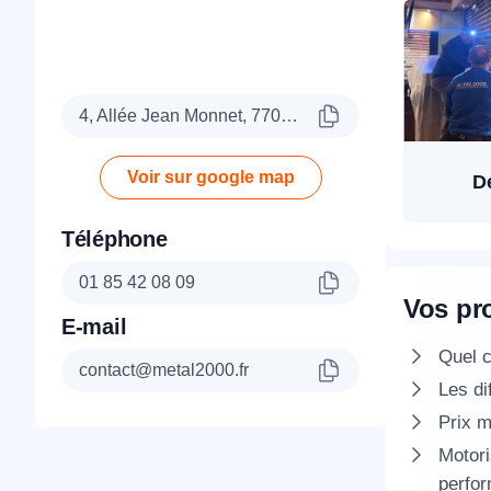
4, Allée Jean Monnet, 77090 Collégien
Voir sur google map
D
Téléphone
01 85 42 08 09
Vos pr
E-mail
Quel c
contact@metal2000.fr
Les di
Prix m
Motori
perfo