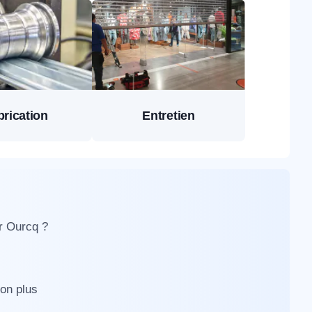
brication
Entretien
ur Ourcq ?
ion plus