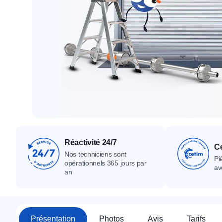
Tous nos produ
Tous nos produits
Tous nos produits
Réactivité 24/7
Ce
Nos techniciens sont
Pi
opérationnels 365 jours par
av
an
Présentation
Photos
Avis
Tarifs