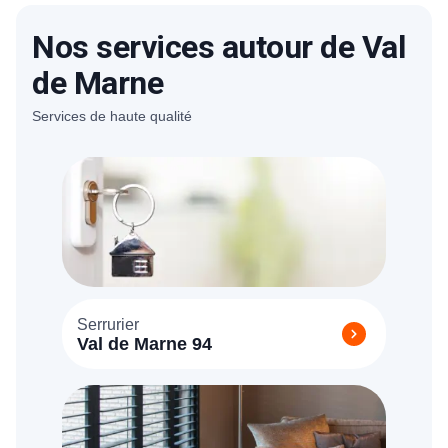
métalliques dans nos ateliers donc nos prix
sont parmi les moins chers
Nos services autour de Val
de Marne
Services de haute qualité
Serrurier
Val de Marne 94