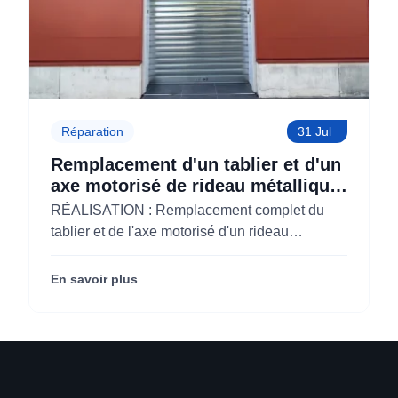
Réparation
31 Jul
Remplacement d'un tablier et d'un
axe motorisé de rideau métallique
pour M'CHADAL (Optical Center)
RÉALISATION : Remplacement complet du
(95)
tablier et de l'axe motorisé d'un rideau
métallique pour M'CHADAL (franchise Optical
Center) (95290).
En savoir plus