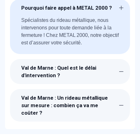
Pourquoi faire appel à METAL 2000 ?
Spécialistes du rideau métallique, nous
intervenons pour toute demande liée à la
fermeture ! Chez METAL 2000, notre objectif
est d’assurer votre sécurité.
Val de Marne : Quel est le délai
d'intervention ?
Suite à la réception de votre appel, un
technicien METAL 2000 sera chez-vous
Val de Marne : Un rideau métallique
dans l'heure pour étudier avec vous votre
sur mesure : combien ça va me
besoin. Pour les urgences, il faut compter 30
coûter ?
min. 1 à 2 jours pour la fabrication
Les prix proposés sont bien étudiés. Un
devis détaillé et gratuit vous sera proposé
sur place. Nous fabriquons les rideaux