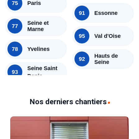
75
Paris
91
Essonne
Seine et
77
Marne
95
Val d'Oise
78
Yvelines
Hauts de
92
Seine
Seine Saint
93
Nos derniers chantiers