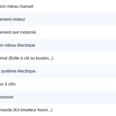
tion rideau manuel
éléphone
ement moteur
+33
ement axe motorisé
ode Postal
ion rideau électrique
isé (Boîte à clé ou bouton...)
* Champs obligatoires pour traiter votre demande.
n système électrique
Rappelez-moi
ur à clés
oussoir
ande (Kit émetteur fourni...)