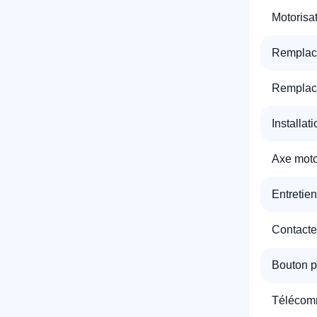
Motorisa
T
Remplac
Remplac
C
Installat
Axe motor
Entretie
Contacte
Bouton p
Télécomm