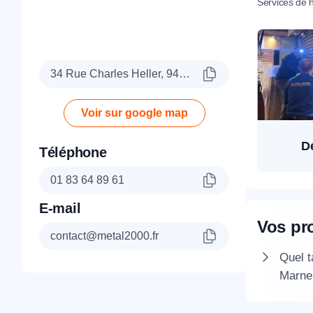
Services de h
34 Rue Charles Heller, 94400 Vitry-sur-Seine
Voir sur google map
D
Téléphone
01 83 64 89 61
E-mail
Vos pr
contact@metal2000.fr
Quel t
Marne