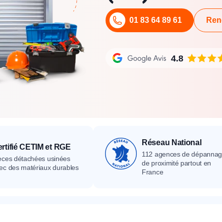
its
Catalogue
Devis gratuit
Contact
Catalogue
Devis gratuit
Contact
01 83 64 89 61
Ren
Catalogue
Devis gratuit
Contact
4.8
Réseau National
rtifié CETIM et RGE
112 agences de dépanna
èces détachées usinées
de proximité partout en
ec des matériaux durables
France