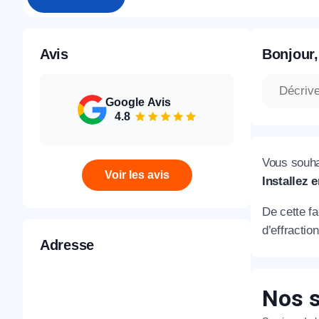
Avis
Bonjour,
Google Avis
4.8
Vous souha
Voir les avis
Installez 
De cette fa
d’effractio
Adresse
Nos s