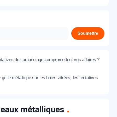
À propos de nous
Contactez-nous
Rejoignez-nous
Soumettre
Nos agences
ntatives de cambriolage compromettent vos affaires ?
rille métallique sur les baies vitrées, les tentatives
ideaux métalliques