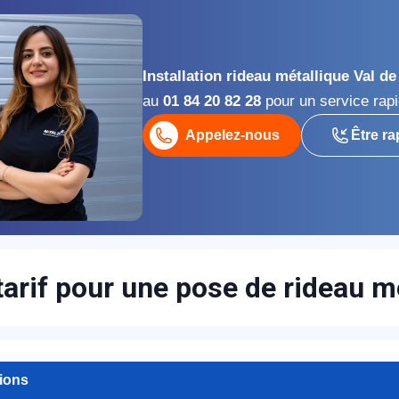
Installation rideau métallique Val d
au
01 84 20 82 28
pour un service rapi
Appelez-nous
Être ra
appel immédiat
Nous vous remercions pour
votre confiance !
tarif pour une pose de rideau 
om Prénom
tions