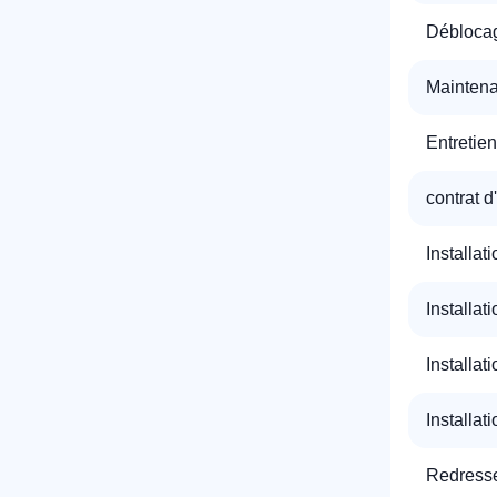
Déblocag
Maintena
Entretien
contrat d
Installat
Installat
Installat
Installat
Redresse