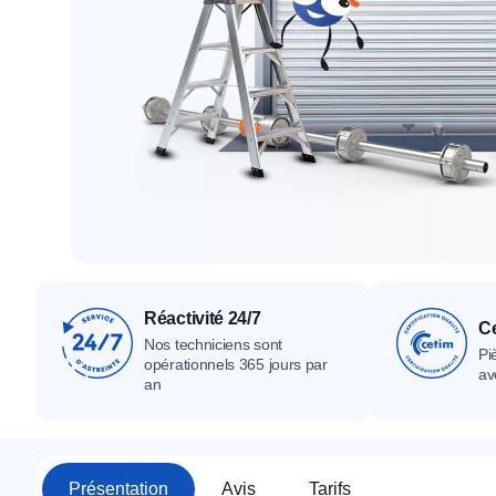
Tous nos produ
Tous nos produits
Tous nos produits
Réactivité 24/7
Ce
Nos techniciens sont
Pi
opérationnels 365 jours par
av
an
Présentation
Avis
Tarifs