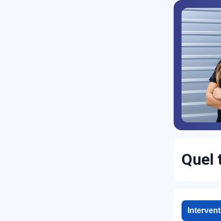
R
Quel 
N
Interven