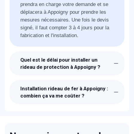
prendra en charge votre demande et se
déplacera à Appoigny pour prendre les
mesures nécessaires. Une fois le devis
signé, il faut compter 3 à 4 jours pour la
fabrication et l'installation.
Quel est le délai pour installer un
rideau de protection à Appoigny ?
Suite à la réception de votre appel, les
techniciens de METAL 2000 seront chez-
Installation rideau de fer à Appoigny :
vous à Appoigny dans la journée. Il faut
combien ça va me coûter ?
compter deux jours pour la fabrication et
Les prix proposés pour une fabrication et
un jour pour l'installation de votre rideau
installation de votre rideau métallique à
de protection.
Appoigny sont transparents. Un devis
détaillé vous sera proposé sur place.