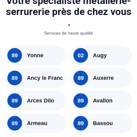
Votre spécialiste métallerie-
serrurerie près de chez vous
Services de haute qualité
89
Yonne
02
Augy
89
Ancy le Franc
89
Auxerre
89
Arces Dilo
89
Avallon
89
Armeau
89
Bassou