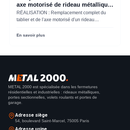
axe motorisé de rideau métallique
pour M'CHADAL (Optical Center)
RÉALISATION : Remplacement complet du
(95)
tablier et de l'axe motorisé d'un rideau
métallique pour M'CHADAL (franchise Optical
Center) (95290).
En savoir plus
METAL 2000 est spécialisée dans les fermetures
résidentielles et industrielles : rideaux métalliques,
portes sectionnelles, volets roulants et portes de
garage.
Adresse siège
54, boulevard Saint-Marcel, 75005 Paris
Adresse usine