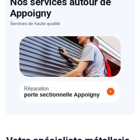
Nos services autour de
N'hésitez pas à utiliser notre simulateur
pour un devis en ligne.
Appoigny
Services de haute qualité
Réparation
porte sectionnelle Appoigny