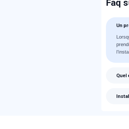
Faq s
T
Un pr
Lorsq
C
prendr
l'insta
Quel 
Suite
Il fau
Insta
Les p
devis 