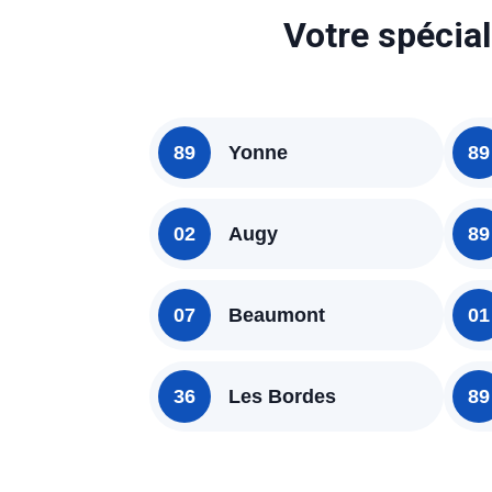
Votre spécial
89
Yonne
89
02
Augy
89
07
Beaumont
01
36
Les Bordes
89