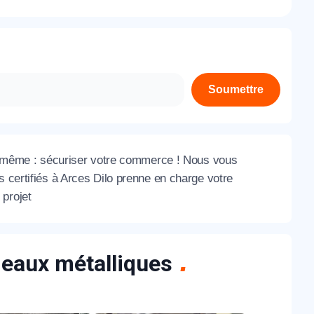
À propos de nous
Contactez-nous
Rejoignez-nous
Soumettre
Nos agences
 la même : sécuriser votre commerce ! Nous vous
s certifiés à Arces Dilo prenne en charge votre
 projet
ideaux métalliques