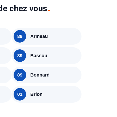
 de chez vous
89
Armeau
89
Bassou
89
Bonnard
01
Brion