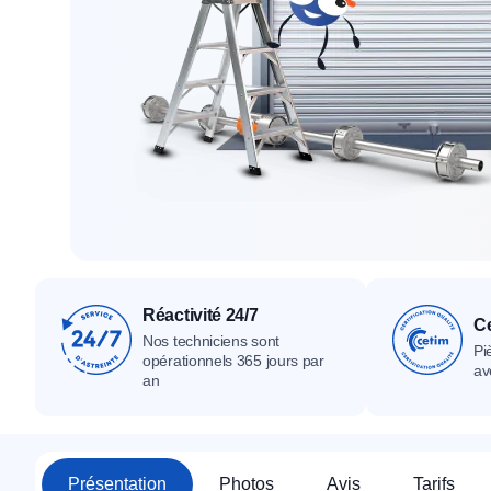
Tous nos produ
Tous nos produits
Tous nos produits
Réactivité 24/7
Ce
Nos techniciens sont
Pi
opérationnels 365 jours par
av
an
Présentation
Photos
Avis
Tarifs