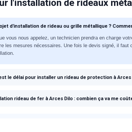
ur l'installation de rideaux méta
éléphone
ojet d'installation de rideau ou grille métallique ? Comme
+33
ue vous nous appelez, un technicien prendra en charge votr
ode Postal
e les mesures nécessaires. Une fois le devis signé, il faut c
llation.
* Champs obligatoires pour traiter votre demande.
est le délai pour installer un rideau de protection à Arces 
Rappelez-moi
 à la réception de votre appel, les techniciens de METAL 200
t compter deux jours pour la fabrication et un jour pour l'insta
llation rideau de fer à Arces Dilo : combien ça va me coût
rix proposés pour une fabrication et installation de votre ri
détaillé vous sera proposé sur place. N'hésitez pas à utilise