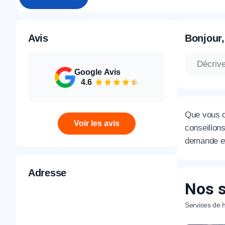
Avis
Bonjour,
Google Avis
4.6
Que vous o
Voir les avis
conseillons
demande et
Adresse
Nos s
Services de h