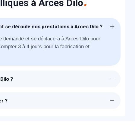
lliques à Arces Dilo
nt se déroule nos prestations à Arces Dilo ?
e demande et se déplacera à Arces Dilo pour
ompter 3 à 4 jours pour la fabrication et
Dilo ?
0 seront chez-vous à Arces Dilo dans la journée.
llation de votre rideau de protection.
er ?
deau métallique à Arces Dilo sont transparents. Un
r notre simulateur pour un devis en ligne.