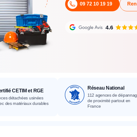
09 72 10 19 19
Ren
its
Catalogue
Devis gratuit
Contact
Catalogue
Devis gratuit
Contact
Catalogue
Devis gratuit
Contact
4.6
Réseau National
rtifié CETIM et RGE
112 agences de dépanna
èces détachées usinées
de proximité partout en
ec des matériaux durables
France