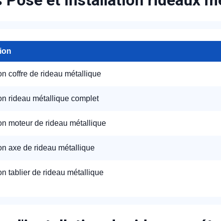
s Pose et installation rideaux 
tion
ion coffre de rideau métallique
appel immédiat
ion rideau métallique complet
Nous vous remercions pour
ion moteur de rideau métallique
votre confiance !
ion axe de rideau métallique
ion tablier de rideau métallique
om Prénom