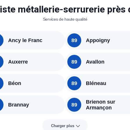
iste métallerie-serrurerie près
Services de haute qualité
Ancy le Franc
89
Appoigny
Auxerre
89
Avallon
Béon
89
Bléneau
Brienon sur
Brannay
89
Armançon
Charger plus