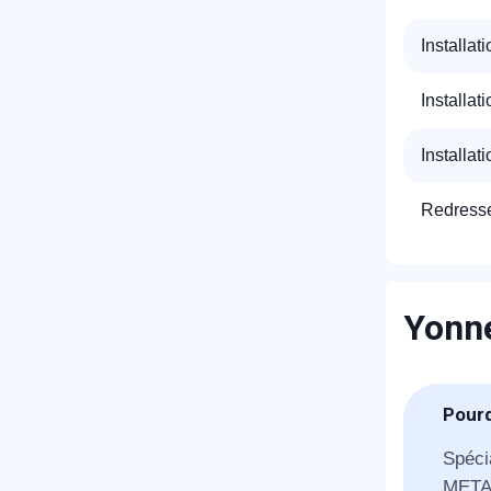
Installat
Installat
Installat
Redresse
Yonne
Pourq
Spéci
METAL