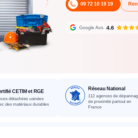
09 72 10 19 19
Ren
its
Catalogue
Devis gratuit
Contact
Catalogue
Devis gratuit
Contact
Catalogue
Devis gratuit
Contact
4.6
Réseau National
rtifié CETIM et RGE
112 agences de dépanna
èces détachées usinées
de proximité partout en
ec des matériaux durables
France