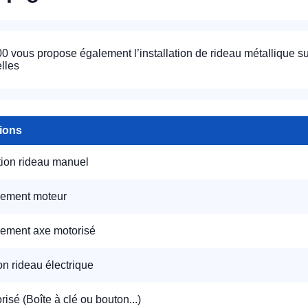
 vous propose également l’installation de rideau métallique s
lles
tions
appel immédiat
tion rideau manuel
Nous vous remercions pour
votre confiance !
ement moteur
ement axe motorisé
ion rideau électrique
om Prénom
isé (Boîte à clé ou bouton...)