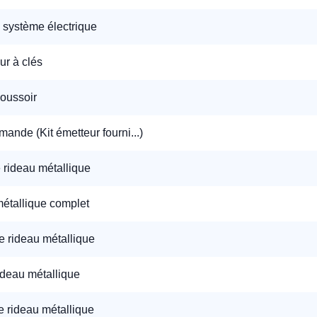
n système électrique
éléphone
ur à clés
+33
oussoir
ode Postal
ande (Kit émetteur fourni...)
 rideau métallique
* Champs obligatoires pour traiter votre demande.
Rappelez-moi
étallique complet
e rideau métallique
ideau métallique
e rideau métallique