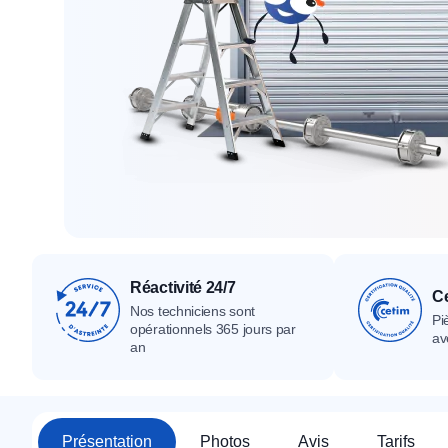
Tous nos produ
Tous nos produits
Tous nos produits
Réactivité 24/7
Ce
Nos techniciens sont
Pi
opérationnels 365 jours par
av
an
Présentation
Photos
Avis
Tarifs