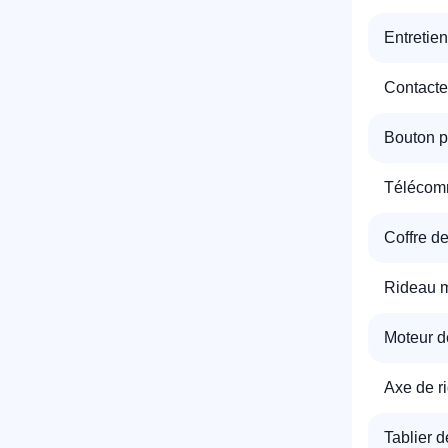
Entretie
T
Contacte
Bouton p
C
Télécomm
Coffre de
Rideau m
Moteur d
Axe de r
Tablier d