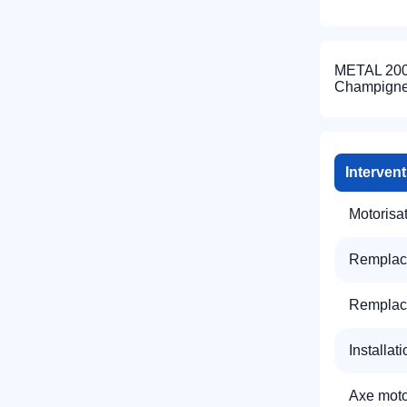
METAL 2000
Champigne
Interven
R
Motorisa
Remplac
Remplac
Installat
N
Axe motor