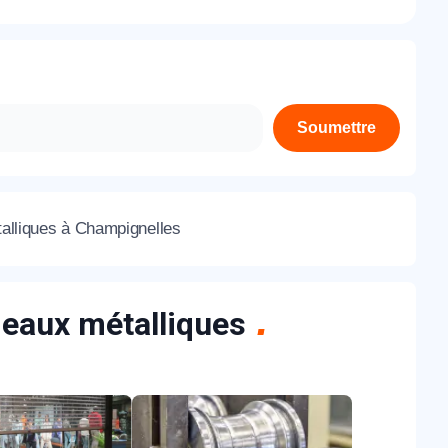
À propos de nous
Contactez-nous
Rejoignez-nous
Soumettre
Nos agences
talliques à Champignelles
ideaux métalliques