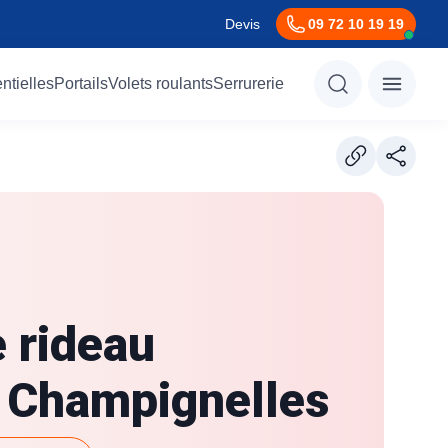
Devis
09 72 10 19 19
ntielles
Portails
Volets roulants
Serrurerie
Métallerie
 rideau
Décorative
Gabions
Sur mesure
 Champignelles
Tarifs étudiés
Pergolas
Menuiserie métallique
Votre porte de garage au juste prix
Ressources
Service d’astreinte 7/24
Marquises
Structures métalliques