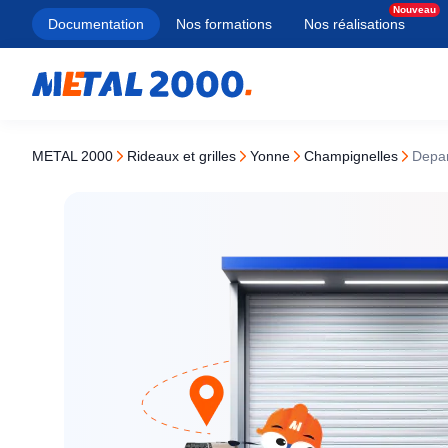
Documentation
Nos formations
Nos réalisations
METAL 2000
rideaux et grilles
yonne
champignelles
Dep
Types
Porte de garage
Types
Types
Types
Services
À lames pleines
Porte sectionnelle
Porte section
Battant
Manuel
Blindage de 
À lames micro-perforées
Porte enroulable
Rideau métall
Coulissant
Motorisé
Ouverture de
À lames transparentes
Porte basculante
Porte rapide
Autoportant
Solaire
Changement 
Porte coulissante latérale
Équipement 
Rénovation
Serrure haute
À tubes ondulés
Porte coupe-
Traditionnel
Ouverture coff
Grille extensible
Tous nos produ
À tubes droits
Tous nos produ
Tous nos produ