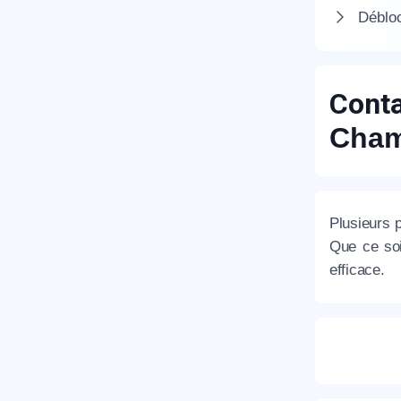
Débloc
Cont
Cham
R
Plusieurs 
Que ce soi
efficace.
N