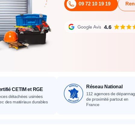
09 72 10 19 19
Ren
its
Catalogue
Devis gratuit
Contact
Catalogue
Devis gratuit
Contact
Catalogue
Devis gratuit
Contact
4.6
Réseau National
rtifié CETIM et RGE
112 agences de dépanna
èces détachées usinées
de proximité partout en
ec des matériaux durables
France