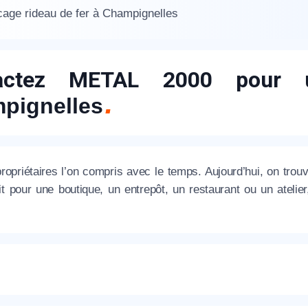
age rideau de fer à Champignelles
actez METAL 2000 pour 
pignelles
appel immédiat
Nous vous remercions pour
propriétaires l’on compris avec le temps. Aujourd’hui, on trou
t pour une boutique, un entrepôt, un restaurant ou un atelier
votre confiance !
om Prénom