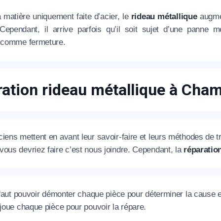
 matière uniquement faite d’acier, le
rideau métallique
augmen
éléphone
. Cependant, il arrive parfois qu’il soit sujet d’une pann
e comme fermeture.
+33
ode Postal
ation rideau métallique à Cha
* Champs obligatoires pour traiter votre demande.
iens mettent en avant leur savoir-faire et leurs méthodes de tra
Rappelez-moi
ous devriez faire c’est nous joindre. Cependant, la
réparation
l faut pouvoir démonter chaque pièce pour déterminer la cause 
 joue chaque pièce pour pouvoir la répare.