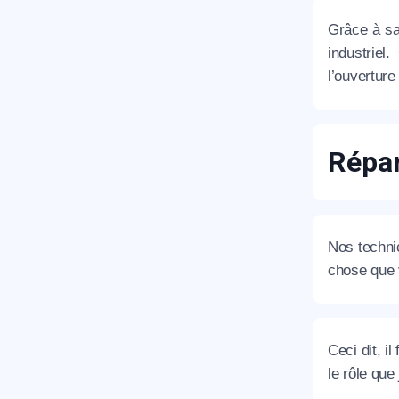
Grâce à sa
T
industriel
l’ouvertur
C
Répar
Nos technic
chose que v
Ceci dit, i
le rôle que