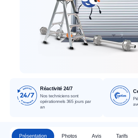
Tous nos produ
Tous nos produits
Tous nos produits
Réactivité 24/7
Ce
Nos techniciens sont
Pi
opérationnels 365 jours par
av
an
Présentation
Photos
Avis
Tarifs