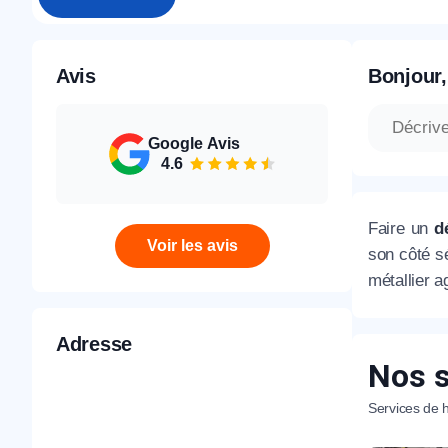
Avis
Bonjour,
Google Avis
4.6
Faire un
d
Voir les avis
son côté s
métallier a
Adresse
Nos s
Services de h