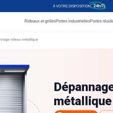
24h/7j
À VOTRE DISPOSITION
Rideaux et grilles
Portes industrielles
Portes réside
annage rideau metallique
Services
Services
Porte d’entrée
Services
Services
Les usages
Services
nelle industrielle
porte
Fabrication
Fabrication
Porte battante
Dépannage
Dépannage
Pour commerces
Dépannage
ique industriel
 porte
Motorisation
Installation
Porte métallique
Fabrication
Fabrication
Pour restaurants
Fabrication
 enroulable
de serrure
Installation
Entretien
Porte blindée
Motorisation
Automatisme
Pour garages
Motorisation
Dépannage
de quai
 sécurité
Réparation
Réparation
Portillon d’entrée
Installation
Installation
Pour industries
Installation
métallique
feu
re-fort
Motorisation
Entretien
Maintenance
Anti-effraction
its
Catalogue
Devis gratuit
Contact
its
its
Catalogue
Catalogue
Devis gratuit
Devis gratuit
Contact
Contact