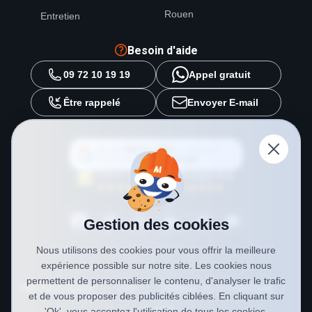
Rouen
Entretien
Besoin d'aide
09 72 10 19 19
Appel gratuit
Être rappelé
Envoyer E-mail
Ajouter
METAL 2000
en tant que
source préférée sur
Google
Gestion des cookies
Nous utilisons des cookies pour vous offrir la meilleure
expérience possible sur notre site. Les cookies nous
permettent de personnaliser le contenu, d'analyser le trafic
Mentions légales
CGV
Politique de confidentialité
et de vous proposer des publicités ciblées. En cliquant sur
Cookies
'Ok', vous acceptez l'utilisation de tous les cookies.