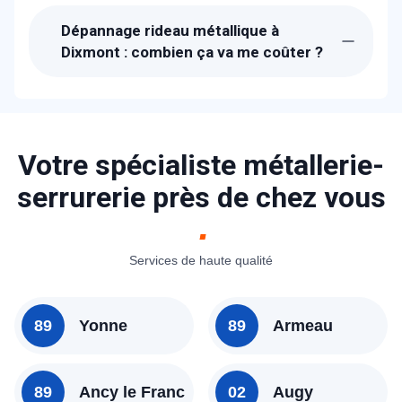
techniciens de METAL 2000 seront chez-
Dépannage rideau métallique à
vous à Dixmont dans l'heure pour vous
Dixmont : combien ça va me coûter ?
dépanner.
Les prix proposés pour le dépannage
rideau métallique à Dixmont sont bien
étudiés. Un devis détaillé et gratuit vous
sera proposé sur place après avoir
Votre spécialiste métallerie-
diagnostiqué la panne. N'hésitez pas à
serrurerie près de chez vous
consulter nos tarifs ou à nous contacter
pour avoir un idée.
Services de haute qualité
89
Yonne
89
Armeau
89
Ancy le Franc
02
Augy