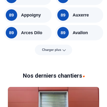
89
Appoigny
89
Auxerre
89
Arces Dilo
89
Avallon
Charger plus
Nos derniers chantiers