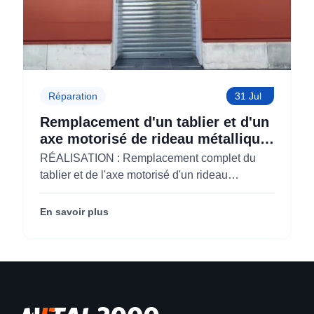
Réparation
31 Jul
Remplacement d'un tablier et d'un
axe motorisé de rideau métallique
pour M'CHADAL (Optical Center)
RÉALISATION : Remplacement complet du
(95)
tablier et de l'axe motorisé d'un rideau
métallique pour M'CHADAL (franchise Optical
Center) (95290).
En savoir plus