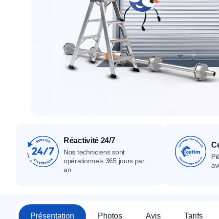
Tous nos produ
Tous nos produits
Tous nos produits
Réactivité 24/7
Ce
Nos techniciens sont
Pi
opérationnels 365 jours par
av
an
Présentation
Photos
Avis
Tarifs