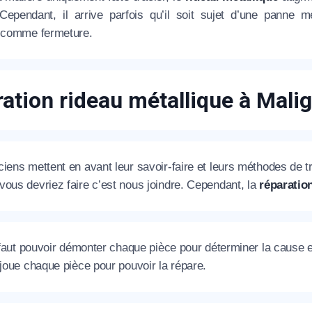
. Cependant, il arrive parfois qu’il soit sujet d’une pann
e comme fermeture.
éléphone
+33
ation rideau métallique à Mali
ode Postal
iens mettent en avant leur savoir-faire et leurs méthodes de tra
* Champs obligatoires pour traiter votre demande.
ous devriez faire c’est nous joindre. Cependant, la
réparation
Rappelez-moi
l faut pouvoir démonter chaque pièce pour déterminer la cause 
 joue chaque pièce pour pouvoir la répare.