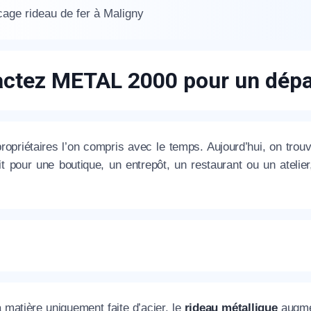
age rideau de fer à Maligny
ctez METAL 2000 pour un dépa
appel immédiat
propriétaires l’on compris avec le temps. Aujourd’hui, on trou
t pour une boutique, un entrepôt, un restaurant ou un atelier
Nous vous remercions pour
votre confiance !
om Prénom
 matière uniquement faite d’acier, le
rideau métallique
augmen