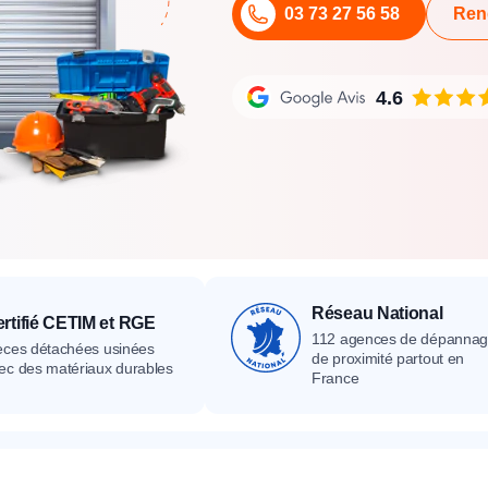
03 73 27 56 58
Ren
its
Catalogue
Devis gratuit
Contact
Catalogue
Devis gratuit
Contact
Catalogue
Devis gratuit
Contact
4.6
Réseau National
rtifié CETIM et RGE
112 agences de dépanna
èces détachées usinées
de proximité partout en
ec des matériaux durables
France