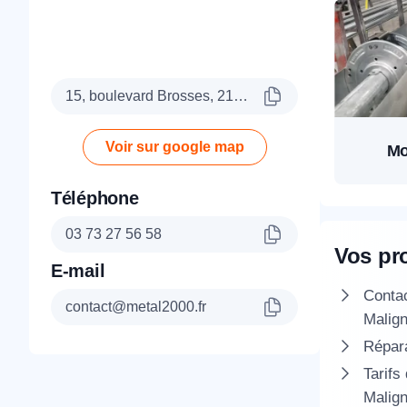
15, boulevard Brosses, 21000 Dijon
Voir sur google map
Mo
Téléphone
03 73 27 56 58
Vos pr
E-mail
Conta
contact@metal2000.fr
Malig
Répara
Tarifs
Malig