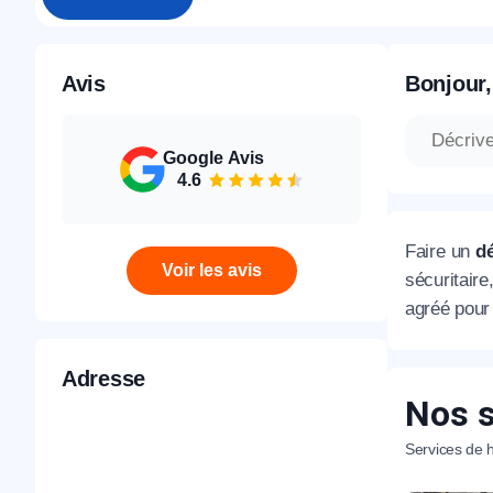
Avis
Bonjour,
Google Avis
4.6
Faire un
d
Voir les avis
sécuritair
agréé pour 
Adresse
Nos s
Services de h