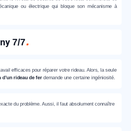
e mécanique ou électrique qui bloque son mécanisme à
gny
7/7
vail efficaces pour réparer votre rideau. Alors, la seule
 d’un rideau de fer
demande une certaine ingéniosité.
exacte du problème. Aussi, il faut absolument connaître