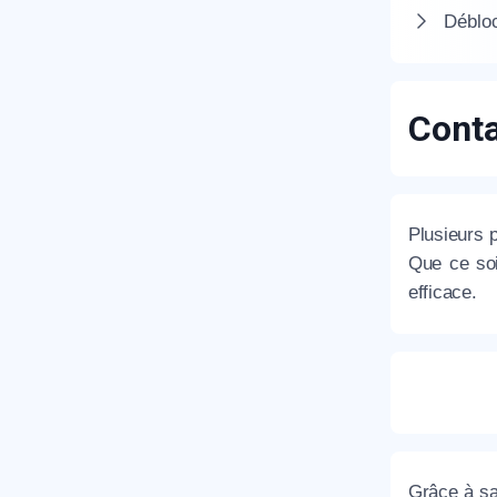
Débloc
Conta
R
Plusieurs 
Que ce soi
efficace.
N
Grâce à sa