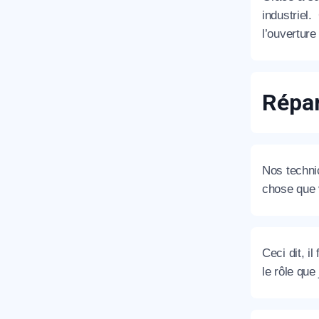
industriel
l’ouvertur
T
Répar
C
Nos technic
chose que v
Ceci dit, i
le rôle que