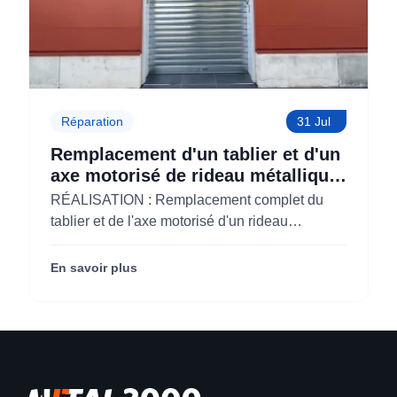
Réparation
31 Jul
Remplacement d'un tablier et d'un
axe motorisé de rideau métallique
pour M'CHADAL (Optical Center)
RÉALISATION : Remplacement complet du
(95)
tablier et de l'axe motorisé d'un rideau
métallique pour M'CHADAL (franchise Optical
Center) (95290).
En savoir plus