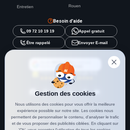
Rouen
Entretien
Besoin d'aide
09 72 10 19 19
Appel gratuit
Être rappelé
Envoyer E-mail
Ajouter
METAL 2000
en tant que
source préférée sur
Google
Gestion des cookies
Nous utilisons des cookies pour vous offrir la meilleure
expérience possible sur notre site. Les cookies nous
permettent de personnaliser le contenu, d'analyser le trafic
Mentions légales
CGV
Politique de confidentialité
et de vous proposer des publicités ciblées. En cliquant sur
Cookies
'Ok', vous acceptez l'utilisation de tous les cookies.