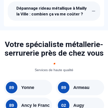
techniciens de METAL 2000 seront chez-
Dépannage rideau métallique à Mailly
vous à Mailly la Ville dans l'heure pour
la Ville : combien ça va me coûter ?
vous dépanner.
Les prix proposés pour le dépannage
rideau métallique à Mailly la Ville sont
bien étudiés. Un devis détaillé et gratuit
vous sera proposé sur place après avoir
Votre spécialiste métallerie-
diagnostiqué la panne. N'hésitez pas à
serrurerie près de chez vous
consulter nos tarifs ou à nous contacter
pour avoir un idée.
Services de haute qualité
89
Yonne
89
Armeau
89
Ancy le Franc
02
Augy