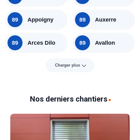
89
Appoigny
89
Auxerre
89
Arces Dilo
89
Avallon
Charger plus
Nos derniers chantiers