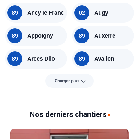
89
Ancy le Franc
02
Augy
89
Appoigny
89
Auxerre
89
Arces Dilo
89
Avallon
Charger plus
Nos derniers chantiers