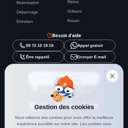
Reims
Motorisation
Orléans
Dépannage
Rouen
Entretien
Besoin d'aide
09 72 10 19 19
Appel gratuit
Être rappelé
Envoyer E-mail
Ajouter
METAL 2000
en tant que
source préférée sur
Google
Gestion des cookies
Nous utilisons des cookies pour vous offrir la meilleure
expérience possible sur notre site. Les cookies nous