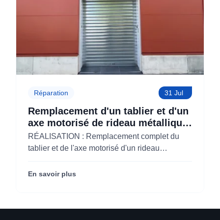
Réparation
31 Jul
Remplacement d'un tablier et d'un
axe motorisé de rideau métallique
pour M'CHADAL (Optical Center)
RÉALISATION : Remplacement complet du
(95)
tablier et de l'axe motorisé d'un rideau
métallique pour M'CHADAL (franchise Optical
Center) (95290).
En savoir plus