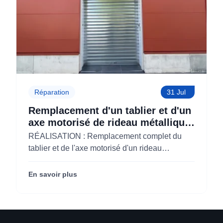
Réparation
31 Jul
Remplacement d'un tablier et d'un
axe motorisé de rideau métallique
pour M'CHADAL (Optical Center)
RÉALISATION : Remplacement complet du
(95)
tablier et de l'axe motorisé d'un rideau
métallique pour M'CHADAL (franchise Optical
Center) (95290).
En savoir plus