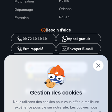
Reims
Motorisation
Orléans
Dépannage
Rouen
Entretien
Besoin d'aide
09 72 10 19 19
Appel gratuit
Être rappelé
Envoyer E-mail
Ajouter
METAL 2000
en tant que
source préférée sur
Google
Gestion des cookies
Nous utilisons des cookies pour vous offrir la meilleure
expérience possible sur notre site. Les cookies nous