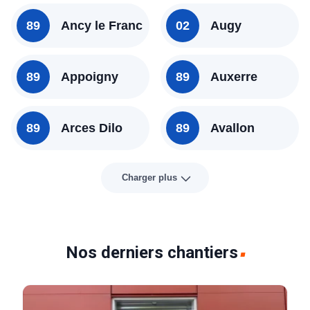
89
Ancy le Franc
02
Augy
89
Appoigny
89
Auxerre
89
Arces Dilo
89
Avallon
Charger plus
Nos derniers chantiers