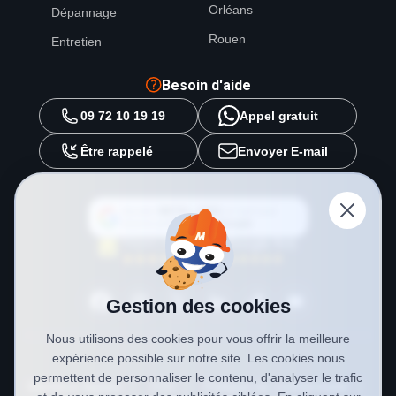
Orléans
Dépannage
Rouen
Entretien
Besoin d'aide
09 72 10 19 19
Appel gratuit
Être rappelé
Envoyer E-mail
Ajouter
METAL 2000
en tant que
source préférée sur
Google
Gestion des cookies
Nous utilisons des cookies pour vous offrir la meilleure
expérience possible sur notre site. Les cookies nous
permettent de personnaliser le contenu, d'analyser le trafic
Mentions légales
CGV
Politique de confidentialité