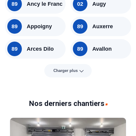
89
Ancy le Franc
02
Augy
89
Appoigny
89
Auxerre
89
Arces Dilo
89
Avallon
Charger plus
Nos derniers chantiers