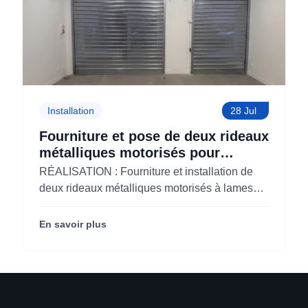
Installation
28 Jul
Fourniture et pose de deux rideaux
métalliques motorisés pour
KOLAM à Paris 3 (75)
RÉALISATION : Fourniture et installation de
deux rideaux métalliques motorisés à lames
micro-perforées pour KOLAM à Paris 3e
(75003).
En savoir plus