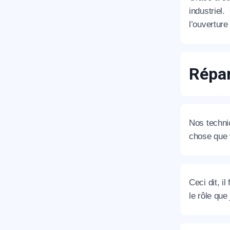
industriel
l’ouvertur
T
Répar
C
Nos technic
chose que v
Ceci dit, i
le rôle que