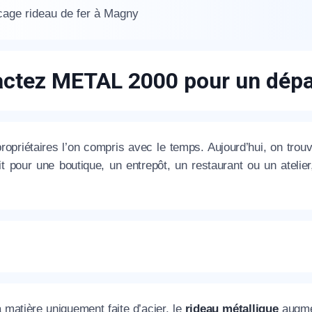
age rideau de fer à Magny
ctez METAL 2000 pour un dépa
appel immédiat
propriétaires l’on compris avec le temps. Aujourd’hui, on trou
t pour une boutique, un entrepôt, un restaurant ou un atelier
Nous vous remercions pour
votre confiance !
om Prénom
 matière uniquement faite d’acier, le
rideau métallique
augmen