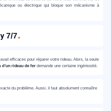
e mécanique ou électrique qui bloque son mécanisme à
ny
7/7
vail efficaces pour réparer votre rideau. Alors, la seule
 d’un rideau de fer
demande une certaine ingéniosité.
exacte du problème. Aussi, il faut absolument connaître