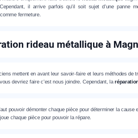
. Cependant, il arrive parfois qu’il soit sujet d’une pann
e comme fermeture.
éléphone
+33
ation rideau métallique à Mag
ode Postal
iens mettent en avant leur savoir-faire et leurs méthodes de tra
* Champs obligatoires pour traiter votre demande.
ous devriez faire c’est nous joindre. Cependant, la
réparation
Rappelez-moi
l faut pouvoir démonter chaque pièce pour déterminer la cause 
 joue chaque pièce pour pouvoir la répare.