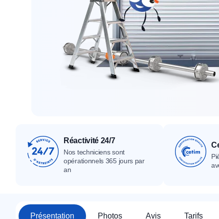
Tous nos produ
Tous nos produits
Tous nos produits
Réactivité 24/7
Ce
Nos techniciens sont
Pi
opérationnels 365 jours par
av
an
Présentation
Photos
Avis
Tarifs