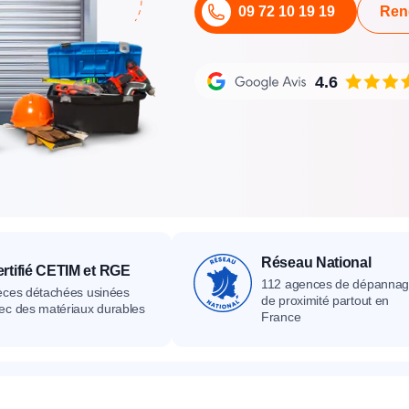
09 72 10 19 19
Ren
its
Catalogue
Devis gratuit
Contact
Catalogue
Devis gratuit
Contact
Catalogue
Devis gratuit
Contact
4.6
Réseau National
rtifié CETIM et RGE
112 agences de dépanna
èces détachées usinées
de proximité partout en
ec des matériaux durables
France