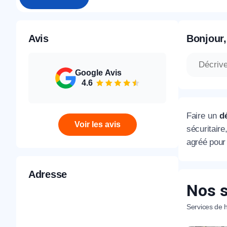
Avis
Bonjour,
Google Avis
4.6
Faire un
d
Voir les avis
sécuritair
agréé pour 
Adresse
Nos s
Services de h