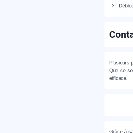
Débloc
Conta
R
Plusieurs 
Que ce soi
efficace.
N
Grâce à sa