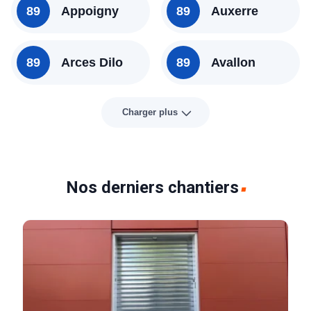
89
Appoigny
89
Auxerre
89
Arces Dilo
89
Avallon
Charger plus
Nos derniers chantiers