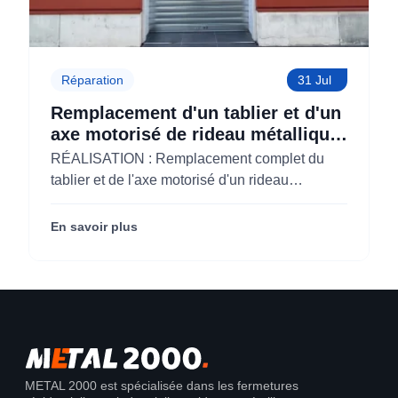
Réparation
31 Jul
Remplacement d'un tablier et d'un
axe motorisé de rideau métallique
pour M'CHADAL (Optical Center)
RÉALISATION : Remplacement complet du
(95)
tablier et de l'axe motorisé d'un rideau
métallique pour M'CHADAL (franchise Optical
Center) (95290).
En savoir plus
METAL 2000 est spécialisée dans les fermetures