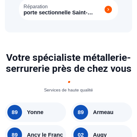
Réparation
porte sectionnelle Saint-
Fargeau
Votre spécialiste métallerie-
serrurerie près de chez vous
Services de haute qualité
89
Yonne
89
Armeau
89
Ancy le Franc
02
Augy