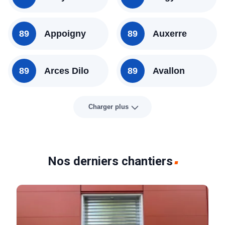
89
Appoigny
89
Auxerre
89
Arces Dilo
89
Avallon
Charger plus
Nos derniers chantiers