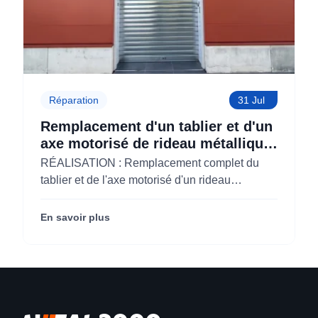
Réparation
31 Jul
Remplacement d'un tablier et d'un
axe motorisé de rideau métallique
pour M'CHADAL (Optical Center)
RÉALISATION : Remplacement complet du
(95)
tablier et de l'axe motorisé d'un rideau
métallique pour M'CHADAL (franchise Optical
Center) (95290).
En savoir plus