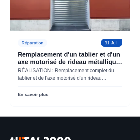
Réparation
31 Jul
Remplacement d'un tablier et d'un
axe motorisé de rideau métallique
pour M'CHADAL (Optical Center)
RÉALISATION : Remplacement complet du
(95)
tablier et de l'axe motorisé d'un rideau
métallique pour M'CHADAL (franchise Optical
Center) (95290).
En savoir plus