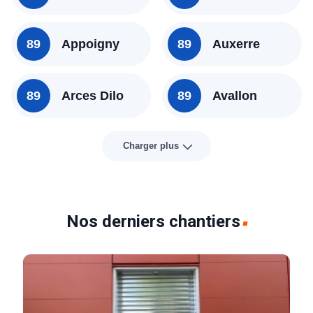
89
Appoigny
89
Auxerre
89
Arces Dilo
89
Avallon
Charger plus
Nos derniers chantiers