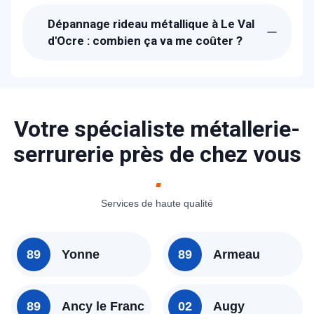
techniciens de METAL 2000 seront chez-
Dépannage rideau métallique à Le Val
vous à Le Val d'Ocre dans l'heure pour
d'Ocre : combien ça va me coûter ?
vous dépanner.
Les prix proposés pour le dépannage
rideau métallique à Le Val d'Ocre sont
bien étudiés. Un devis détaillé et gratuit
vous sera proposé sur place après avoir
Votre spécialiste métallerie-
diagnostiqué la panne. N'hésitez pas à
serrurerie près de chez vous
consulter nos tarifs ou à nous contacter
pour avoir un idée.
Services de haute qualité
89
Yonne
89
Armeau
89
Ancy le Franc
02
Augy