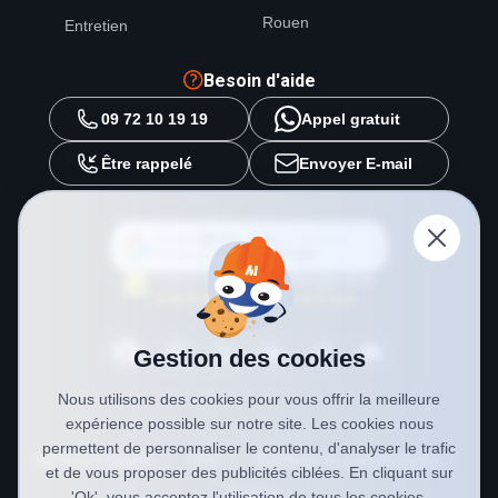
Rouen
Entretien
Besoin d'aide
09 72 10 19 19
Appel gratuit
Être rappelé
Envoyer E-mail
Ajouter
METAL 2000
en tant que
source préférée sur
Google
Gestion des cookies
Nous utilisons des cookies pour vous offrir la meilleure
expérience possible sur notre site. Les cookies nous
permettent de personnaliser le contenu, d'analyser le trafic
Mentions légales
CGV
Politique de confidentialité
et de vous proposer des publicités ciblées. En cliquant sur
Cookies
'Ok', vous acceptez l'utilisation de tous les cookies.