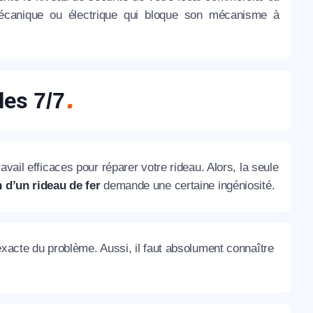
e mécanique ou électrique qui bloque son mécanisme à
lles
7/7
vail efficaces pour réparer votre rideau. Alors, la seule
 d’un rideau de fer
demande une certaine ingéniosité.
exacte du problème. Aussi, il faut absolument connaître