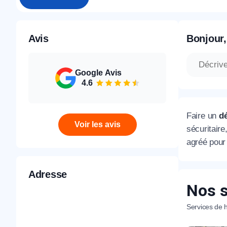
Avis
Bonjour,
Google Avis
4.6
Faire un
d
Voir les avis
sécuritair
agréé pour 
Adresse
Nos s
Services de h