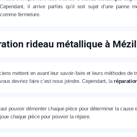
. Cependant, il arrive parfois qu’il soit sujet d’une pann
e comme fermeture.
éléphone
+33
ation rideau métallique à Mézi
ode Postal
iens mettent en avant leur savoir-faire et leurs méthodes de tra
* Champs obligatoires pour traiter votre demande.
ous devriez faire c’est nous joindre. Cependant, la
réparation
Rappelez-moi
l faut pouvoir démonter chaque pièce pour déterminer la cause 
 joue chaque pièce pour pouvoir la répare.