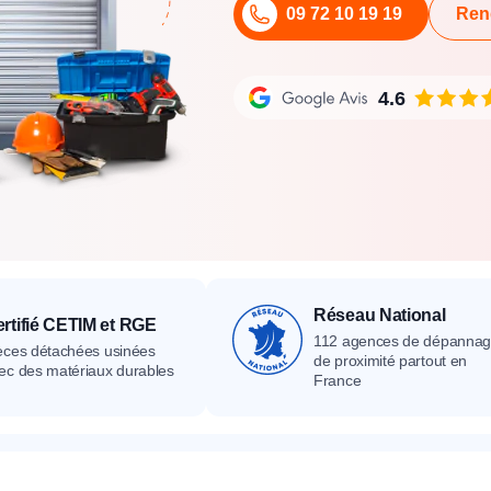
09 72 10 19 19
Ren
its
Catalogue
Devis gratuit
Contact
Catalogue
Devis gratuit
Contact
Catalogue
Devis gratuit
Contact
4.6
Réseau National
rtifié CETIM et RGE
112 agences de dépanna
èces détachées usinées
de proximité partout en
ec des matériaux durables
France