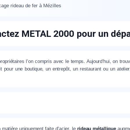
age rideau de fer à Mézilles
ctez METAL 2000 pour un dépa
appel immédiat
propriétaires l’on compris avec le temps. Aujourd’hui, on trou
t pour une boutique, un entrepôt, un restaurant ou un atelier
Nous vous remercions pour
votre confiance !
om Prénom
 matière uniquement faite d’acier, le
rideau métallique
augmen