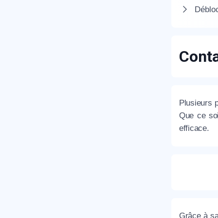
Débloc
Conta
R
Plusieurs 
Que ce soi
efficace.
N
Grâce à sa