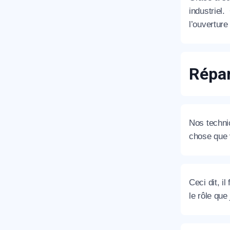
industriel
l’ouvertur
T
Répar
C
Nos technic
chose que v
Ceci dit, i
le rôle que