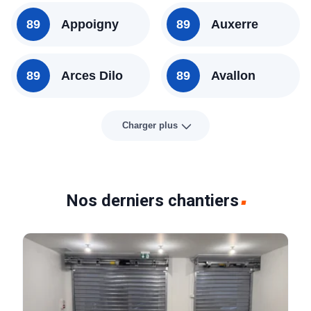
89
Appoigny
89
Auxerre
89
Arces Dilo
89
Avallon
Charger plus
Nos derniers chantiers