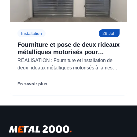
Installation
28 Jul
Fourniture et pose de deux rideaux
métalliques motorisés pour
KOLAM à Paris 3 (75)
RÉALISATION : Fourniture et installation de
deux rideaux métalliques motorisés à lames
micro-perforées pour KOLAM à Paris 3e
(75003).
En savoir plus