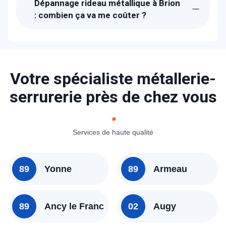
Dépannage rideau métallique à Brion
vous à Brion dans l'heure pour vous
: combien ça va me coûter ?
dépanner.
Les prix proposés pour le dépannage
rideau métallique à Brion sont bien
étudiés. Un devis détaillé et gratuit vous
sera proposé sur place après avoir
Votre spécialiste métallerie-
diagnostiqué la panne. N'hésitez pas à
serrurerie près de chez vous
consulter nos tarifs ou à nous contacter
pour avoir un idée.
Services de haute qualité
89
Yonne
89
Armeau
89
Ancy le Franc
02
Augy