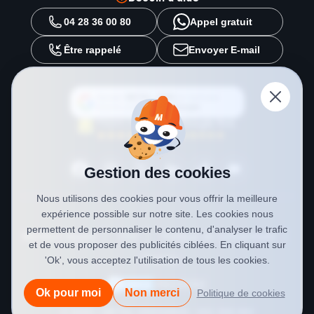
04 28 36 00 80
Appel gratuit
Être rappelé
Envoyer E-mail
Ajouter
METAL 2000
en tant que
source préférée sur
Google
Gestion des cookies
Nous utilisons des cookies pour vous offrir la meilleure
expérience possible sur notre site. Les cookies nous
permettent de personnaliser le contenu, d'analyser le trafic
Mentions légales
CGV
Politique de confidentialité
et de vous proposer des publicités ciblées. En cliquant sur
Cookies
'Ok', vous acceptez l'utilisation de tous les cookies.
Ok pour moi
Non merci
Politique de cookies
© 2026 • METAL 2000
SIREN : 841 558 984