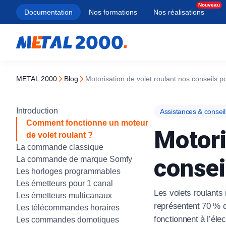
Documentation
Nos formations
Nos réalisations
METAL 2000
blog
Motorisation de volet roulant nos conseils p
Types
Porte de garage
Types
Types
Types
Services
Introduction
Assistances & conseil
À lames pleines
Porte sectionnelle
Porte section
Battant
Manuel
Blindage de 
Comment fonctionne un moteur
Motori
de volet roulant ?
À lames micro-perforées
Porte enroulable
Rideau métall
Coulissant
Motorisé
Ouverture de
La commande classique
consei
La commande de marque Somfy
À lames transparentes
Porte basculante
Porte rapide
Autoportant
Solaire
Changement 
Les horloges programmables
Porte coulissante latérale
Équipement 
Rénovation
Serrure haute
À tubes ondulés
Les émetteurs pour 1 canal
Les volets roulants
Les émetteurs multicanaux
Porte coupe-
Traditionnel
Ouverture coff
Grille extensible
Tous nos produ
représentent 70 % d
Les télécommandes horaires
fonctionnent à l’élec
Les commandes domotiques
À tubes droits
Tous nos produ
Tous nos produ