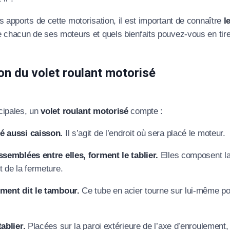
 apports de cette motorisation, il est important de connaître
l
éléphone
chacun de ses moteurs et quels bienfaits pouvez-vous en tire
+33
on du volet roulant motorisé
ode Postal
ipales, un
volet roulant motorisé
compte :
* Champs obligatoires pour traiter votre demande.
é aussi caisson.
Il s’agit de l’endroit où sera placé le moteur.
Rappelez-moi
semblées entre elles, forment le tablier.
Elles composent la 
t de la fermeture.
ment dit le tambour.
Ce tube en acier tourne sur lui-même po
ablier.
Placées sur la paroi extérieure de l’axe d’enroulement,