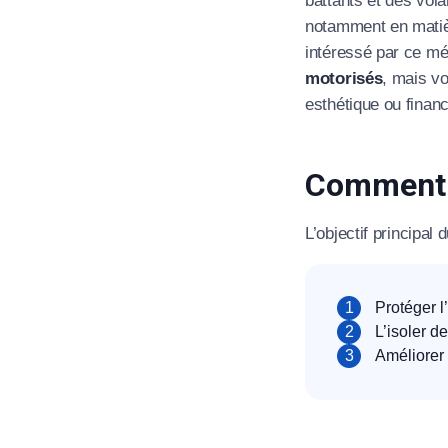
battants et des vola
notamment en matièr
intéressé par ce mé
motorisés
, mais v
esthétique ou finan
Comment 
L’objectif principal 
Protéger l
L’isoler d
Améliorer 