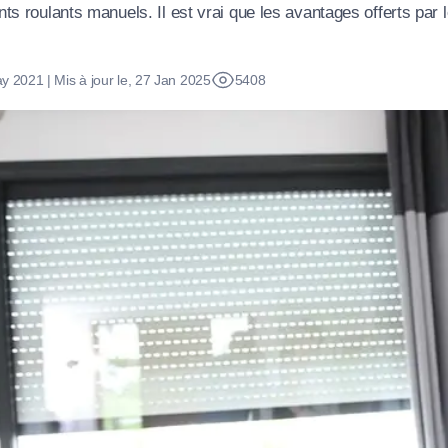
nts roulants manuels. Il est vrai que les avantages offerts par 
its
Catalogue
Devis gratuit
Contact
Catalogue
Devis gratuit
Contact
Catalogue
Devis gratuit
Contact
ay 2021 | Mis à jour le, 27 Jan 2025
5408