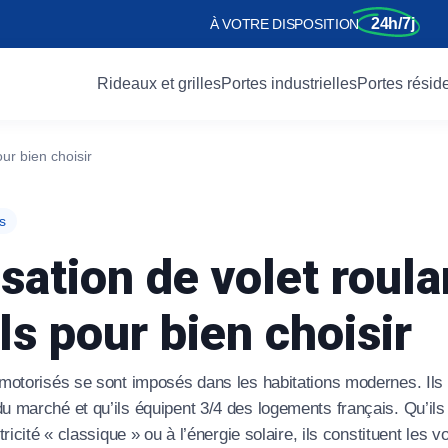
24h/7j
À VOTRE DISPOSITION
Rideaux et grilles
Portes industrielles
Portes réside
our bien choisir
Services
Services
Porte d’entrée
Services
Services
Les usages
Services
s
nelle industrielle
porte
Fabrication
Fabrication
Porte battante
Dépannage
Dépannage
Pour commerces
Dépannage
sation de volet roula
ique industriel
 porte
Motorisation
Installation
Porte métallique
Fabrication
Fabrication
Pour restaurants
Fabrication
ls pour bien choisir
 enroulable
de serrure
Installation
Entretien
Porte blindée
Motorisation
Automatisme
Pour garages
Motorisation
de quai
 sécurité
Réparation
Réparation
Portillon d’entrée
Installation
Installation
Pour industries
Installation
 motorisés se sont imposés dans les habitations modernes. Ils
feu
re-fort
Motorisation
Entretien
Maintenance
Anti-effraction
its
Catalogue
Devis gratuit
Contact
u marché et qu’ils équipent 3/4 des logements français. Qu’ils 
tricité « classique » ou à l’énergie solaire, ils constituent les
its
its
Catalogue
Catalogue
Devis gratuit
Devis gratuit
Contact
Contact