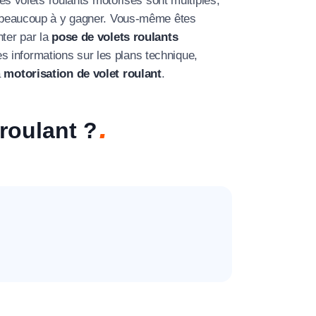
les volets roulants motorisés sont multiples,
 a beaucoup à y gagner. Vous-même êtes
nter par la
pose de volets roulants
s informations sur les plans technique,
a
motorisation de volet roulant
.
roulant ?