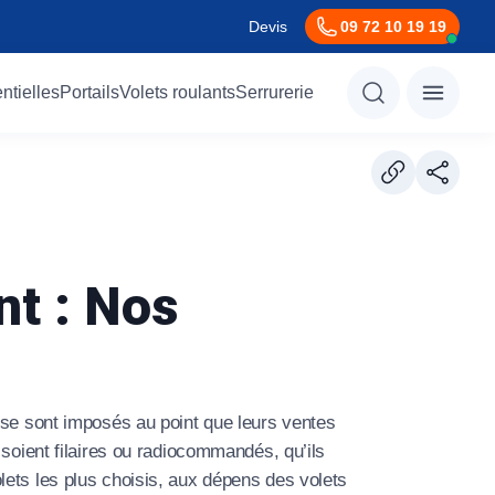
Devis
09 72 10 19 19
ntielles
Portails
Volets roulants
Serrurerie
nt : Nos
Métallerie
Décorative
Gabions
Sur mesure
 se sont imposés au point que leurs ventes
Tarifs étudiés
Pergolas
Menuiserie métallique
soient filaires ou radiocommandés, qu’ils
Votre porte de garage au juste prix
Ressources
Service d’astreinte 7/24
 volets les plus choisis, aux dépens des volets
Marquises
Structures métalliques