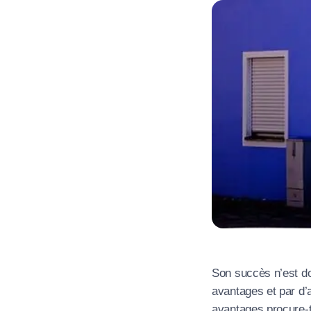
R
Son succès n’est don
N
avantages et par d’a
avantages procure-t-