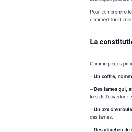
Pour comprendre les
T
comment fonctionne 
La constituti
C
Comme pièces princ
–
Un coffre, nomm
–
Des lames qui, as
lors de l’ouverture e
–
Un axe d’enroule
des lames.
–
Des attaches de t