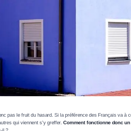
appel immédiat
Nous vous remercions pour
votre confiance !
c pas le fruit du hasard. Si la préférence des Français va à ce
om Prénom
utres qui viennent s’y greffer.
Comment fonctionne donc un v
il ?