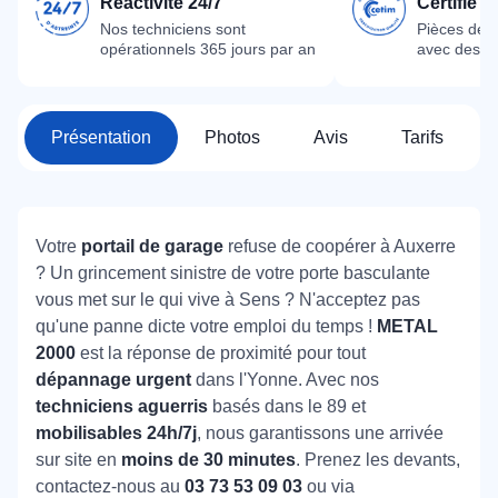
Réactivité 24/7
Certifié 
Nos techniciens sont
Pièces dét
opérationnels 365 jours par an
avec des m
Présentation
Photos
Avis
Tarifs
Votre
portail de garage
refuse de coopérer à Auxerre
? Un grincement sinistre de votre porte basculante
vous met sur le qui vive à Sens ? N'acceptez pas
qu'une panne dicte votre emploi du temps !
METAL
2000
est la réponse de proximité pour tout
dépannage urgent
dans l'Yonne. Avec nos
techniciens aguerris
basés dans le 89 et
mobilisables 24h/7j
, nous garantissons une arrivée
sur site en
moins de 30 minutes
. Prenez les devants,
contactez-nous au
03 73 53 09 03
ou via