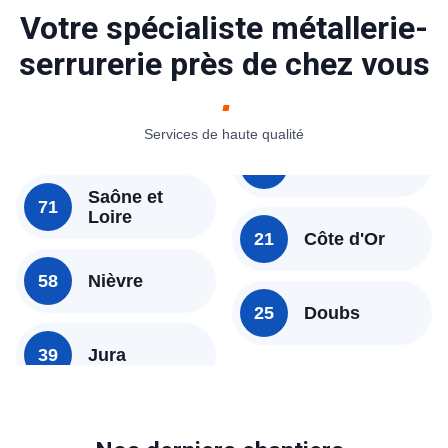
Votre spécialiste métallerie-
09 03
marche rapidement, en toute sécurité. Vous
!
n'avez qu'à nous contactez sur le
03 73 53
serrurerie près de chez vous
09 03
pour une réparation porte de garage
Yonne de qualité !
Services de haute qualité
Saône et
71
Loire
21
Côte d'Or
58
Nièvre
25
Doubs
39
Jura