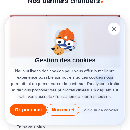
Nos derniers chantiers
Gestion des cookies
Nous utilisons des cookies pour vous offrir la meilleure
expérience possible sur notre site. Les cookies nous
Réparation
31 Jul
permettent de personnaliser le contenu, d'analyser le trafic
Remplacement d'un tablier et d'un
et de vous proposer des publicités ciblées. En cliquant sur
axe motorisé de rideau métallique
'Ok', vous acceptez l'utilisation de tous les cookies.
pour M'CHADAL (Optical Center)
RÉALISATION : Remplacement complet du
(95)
Ok pour moi
Non merci
Politique de cookies
tablier et de l'axe motorisé d'un rideau
métallique pour M'CHADAL (franchise Optical
Center) (95290).
En savoir plus