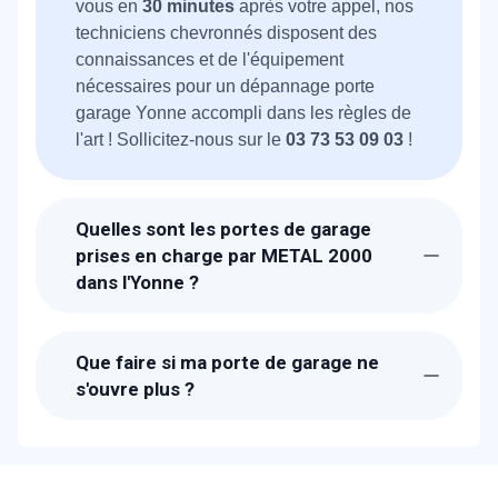
vous en
30 minutes
après votre appel, nos
techniciens chevronnés disposent des
connaissances et de l'équipement
nécessaires pour un dépannage porte
garage Yonne accompli dans les règles de
l'art ! Sollicitez-nous sur le
03 73 53 09 03
!
Quelles sont les portes de garage
prises en charge par METAL 2000
dans l'Yonne ?
Dotés d'une expertise de plus de 30 ans, les
spécialistes
METAL 2000
connaissent les
Que faire si ma porte de garage ne
différentes marques et les différentes types
s'ouvre plus ?
de dispositifs sur le bout des doigts : porte
sectionnelle, basculante ou battante, de
Appelez immédiatement un réparateur
marque Hörmann, Novoferm ou Wayne
professionnel.
METAL 2000
diagnostique la
Dalton, nous avons la solution en main !
panne (moteur, ressort, câble,
Faites appel à
télécommande) et remet votre porte en
METAL 2000
sur le
03 73 53