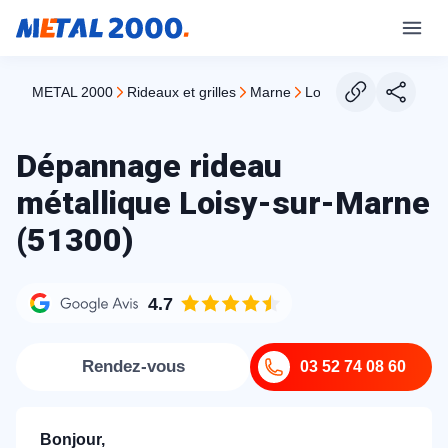
METAL 2000
rideaux et grilles
marne
loisy sur marne
Dépannage rideau
métallique Loisy-sur-Marne
(51300)
4.7
Rendez-vous
03 52 74 08 60
Bonjour,