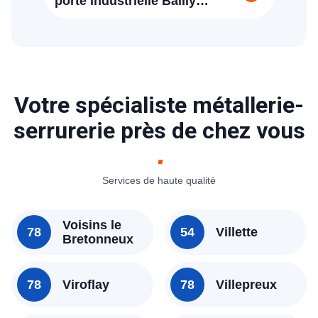
porte industrielle Bailly
(78870)
Votre spécialiste métallerie-
serrurerie près de chez vous
Services de haute qualité
Voisins le
78
54
Villette
Bretonneux
78
Viroflay
78
Villepreux