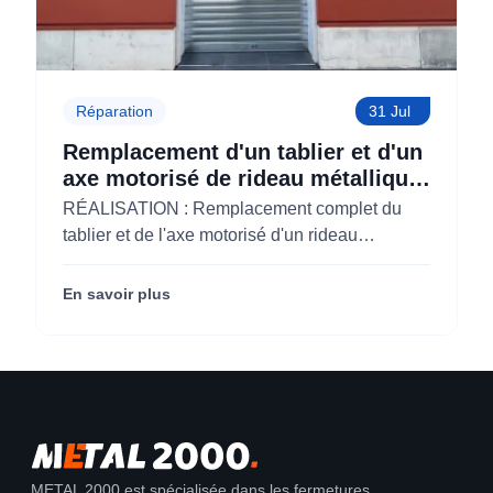
Réparation
31 Jul
Remplacement d'un tablier et d'un
axe motorisé de rideau métallique
pour M'CHADAL (Optical Center)
RÉALISATION : Remplacement complet du
(95)
tablier et de l'axe motorisé d'un rideau
métallique pour M'CHADAL (franchise Optical
Center) (95290).
En savoir plus
METAL 2000 est spécialisée dans les fermetures