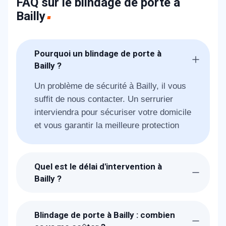
FAQ sur le blindage de porte à
Bailly
Pourquoi un blindage de porte à
Bailly ?
Un problème de sécurité à Bailly, il vous
suffit de nous contacter. Un serrurier
interviendra pour sécuriser votre domicile
et vous garantir la meilleure protection
Quel est le délai d'intervention à
Bailly ?
Suite à la réception de votre appel, un
technicien METAL 2000 sera chez-vous à
Blindage de porte à Bailly : combien
Bailly dans l'heure pour vous proposer la