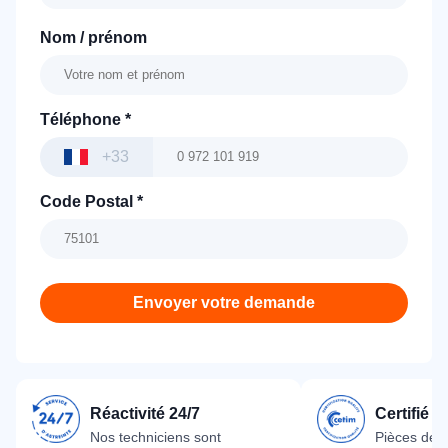
Nom / prénom
Téléphone
*
+33
Code Postal
*
Envoyer votre demande
Réactivité 24/7
Certifié 
Nos techniciens sont
Pièces dét