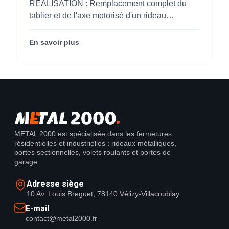
pour M'CHADAL (Optical Center)
RÉALISATION : Remplacement complet du
(95)
tablier et de l'axe motorisé d'un rideau
métallique pour M'CHADAL (franchise Optical
Center) (95290).
En savoir plus
METAL 2000 est spécialisée dans les fermetures
résidentielles et industrielles : rideaux métalliques,
portes sectionnelles, volets roulants et portes de
garage.
Adresse siège
10 Av. Louis Breguet, 78140 Vélizy-Villacoublay
E-mail
contact@metal2000.fr