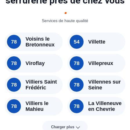
serrurerie près de chez vous
Services de haute qualité
Voisins le
78
54
Villette
Bretonneux
78
Viroflay
78
Villepreux
Villiers Saint
Villennes sur
78
78
Frédéric
Seine
Villiers le
La Villeneuve
78
78
Mahieu
en Chevrie
Charger plus