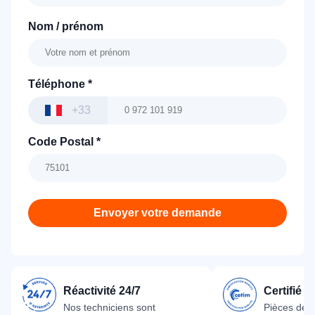
Nom / prénom
Téléphone
*
+33
Code Postal
*
Envoyer votre demande
Réactivité 24/7
Certifié 
Nos techniciens sont
Pièces dét