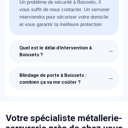
Un problème de sécurité à Boissets, il
vous suffit de nous contacter. Un serrurier
interviendra pour sécuriser votre domicile
et vous garantir la meilleure protection
Quel est le délai d'intervention à
Boissets ?
Suite à la réception de votre appel, un
technicien METAL 2000 sera chez-vous à
Blindage de porte à Boissets :
Boissets dans l'heure pour vous proposer
combien ça va me coûter ?
la meilleure solution de blindage en
Les prix proposés pour un blindage de
fonction de votre porte existante.
porte à Boissets sont bien étudiés. Un
devis détaillé et gratuit vous sera proposé
sur place en fonction de la marque et le
Votre spécialiste métallerie-
type de porte/serrure existante.