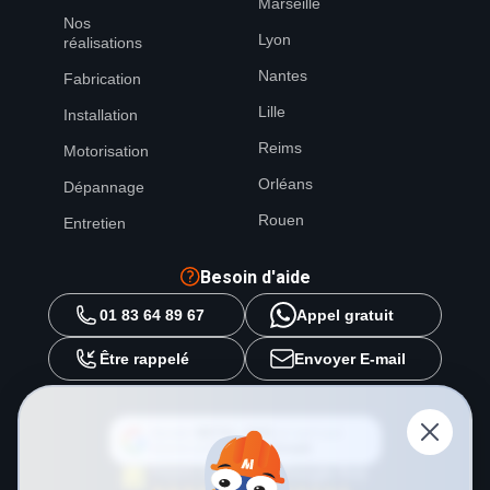
Marseille
Nos
Lyon
réalisations
Nantes
Fabrication
Lille
Installation
Reims
Motorisation
Orléans
Dépannage
Rouen
Entretien
Besoin d'aide
01 83 64 89 67
Appel gratuit
Être rappelé
Envoyer E-mail
Ajouter
METAL 2000
en tant que
source préférée sur
Google